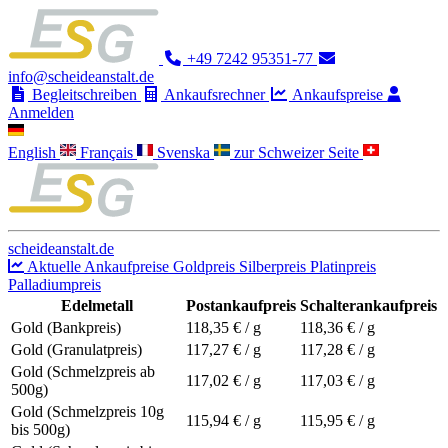
+49 7242 95351-77
info@scheideanstalt.de
Begleitschreiben
Ankaufsrechner
Ankaufspreise
Anmelden
English
Français
Svenska
zur Schweizer Seite
scheideanstalt.de
Aktuelle Ankaufpreise
Goldpreis
Silberpreis
Platinpreis
Palladiumpreis
Edelmetall
Postankaufpreis
Schalterankaufpreis
Gold (Bankpreis)
118,35
€ / g
118,36
€ / g
Gold (Granulatpreis)
117,27
€ / g
117,28
€ / g
Gold (Schmelzpreis ab
117,02
€ / g
117,03
€ / g
500g)
Gold (Schmelzpreis 10g
115,94
€ / g
115,95
€ / g
bis 500g)