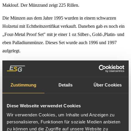
Maklouf. Der Münzrand zeigt 225 Rillen.
Die Münzen aus dem Jahre 1995 wurden in einem schwarzen
Holzetui mit Echtheitszertifikat verkauft. Daneben gab es noch ein
„Four-Metal Proof Set" mit je einer 1 oz Silber-, Gold-,Platin- und
eben Palladiummünze. Dieses Set wurde auch 1996 und 1997
aufgelegt.
1996 gab es dann von dem Emu zwei unterschiedliche Ausgaben.
Mit dem Bild des Emus mit dem Gelege von 1995 wurden nun
Stempelglanzmünzen geprägt, während die Proof-Ausgabe mit einer
Zustimmung
Details
Über Cookies
Auflage von 1.144 Stück ein neues Motiv „Emu mit zwei Küken"
mit glänzendem Hintergrund und mattem Motiv zeigte. Diese
Methodik der zeitverschobenen Abbildungen bei Proof und
Diese Webseite verwendet Cookies
Stempelglanz wurde auch 1997 beibehalten. Die Bullionqualität
Wir verwenden Cookies, um Inhalte und Anzeigen zu
(BU) zeigte nun den Emu mit den Küken, während die „Proof" nun
personalisieren, Funktionen für soziale Medien anbieten
zu können und die Zugriffe auf unsere Website zu
das neue Motiv mit zwei Emus, bei einer Auflage von nur noch 769