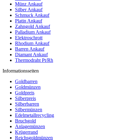
Münz Ankauf
Silber Ankauf
Schmuck Ankauf
Platin Ankauf
Zahngold Ankauf
Palladium Ankauf
Elektroschrott
Rhodium Ankauf
Barren Ankauf
Diamant Ankauf
Thermodraht Pt/Rh
Informationsseiten
Goldbarren
Goldmünzen
Goldpreis
Silberpreis
Silberbarren
Silbermünzen
Edelmetallrecycling
Bruchgold
Anlagemünzen
Krügerrand
Reichsgoldmünzen