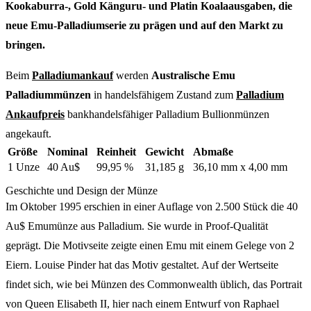
Kookaburra-, Gold Känguru- und Platin Koalaausgaben, die
neue Emu-Palladiumserie zu prägen und auf den Markt zu
bringen.
Beim
Palladiumankauf
werden
Australische Emu
Palladiummünzen
in handelsfähigem Zustand zum
Palladium
Ankaufpreis
bankhandelsfähiger Palladium Bullionmünzen
angekauft.
Größe
Nominal
Reinheit
Gewicht
Abmaße
1 Unze
40 Au$
99,95 %
31,185 g
36,10 mm x 4,00 mm
Geschichte und Design der Münze
Im Oktober 1995 erschien in einer Auflage von 2.500 Stück die 40
Au$ Emumünze aus Palladium. Sie wurde in Proof-Qualität
geprägt. Die Motivseite zeigte einen Emu mit einem Gelege von 2
Eiern. Louise Pinder hat das Motiv gestaltet. Auf der Wertseite
findet sich, wie bei Münzen des Commonwealth üblich, das Portrait
von Queen Elisabeth II, hier nach einem Entwurf von Raphael