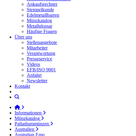
Ankaufsrechner
Stempelkunde
Edelmetallbarren
Münzkatalog
Metallglossar
Häufige Fragen
Über uns
Stellenangebote
Mitarbeiter
Verantwortung
Presseservice
Videos
EFB/ISO 9001
Anfahrt
Newsletter
Kontakt
Informationen
Münzkatalog
Palladiummünzen
Australien
Australian Emu