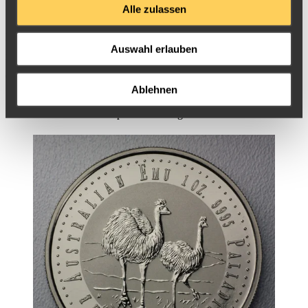
Palladium-Serie endgültig eingestellt worden.
Alle zulassen
Neben den erwähnten Münzen und den Fourmetal-Sets gab es auch
Auswahl erlauben
noch eine Edition von einer Schatulle mit einer EMU-Münze und
einer Telefonkarte mit Emubild. Als Sonderedition bot die Perth
Ablehnen
Mint darüber hinaus auch ein sog. Typeset ohne Münzen an, um die
Proof-Münzen stilvoll verpacken und lagern zu können.