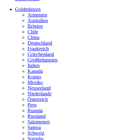
Goldmünzen
Armenien
Australien
Belgien
Chile
China
Deutschland
Frankreich
Griechenland
Großbritannien
Italien
Kanada
Kongo
Mexiko
Neuseeland
Niederlande
Österreich
Peru
Ruanda
Russland
Salomonen
Samoa
Schweiz
Somalia