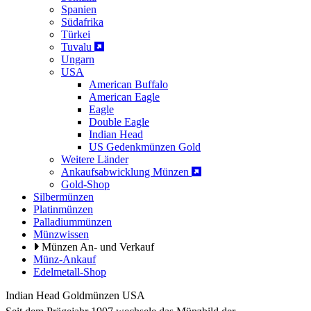
Spanien
Südafrika
Türkei
Tuvalu
Ungarn
USA
American Buffalo
American Eagle
Eagle
Double Eagle
Indian Head
US Gedenkmünzen Gold
Weitere Länder
Ankaufsabwicklung Münzen
Gold-Shop
Silbermünzen
Platinmünzen
Palladiummünzen
Münzwissen
Münzen An- und Verkauf
Münz-Ankauf
Edelmetall-Shop
Indian Head Goldmünzen USA