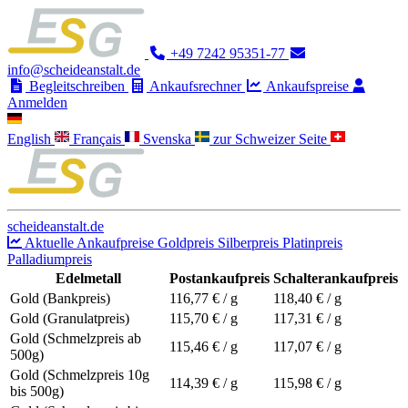
+49 7242 95351-77
info@scheideanstalt.de
Begleitschreiben
Ankaufsrechner
Ankaufspreise
Anmelden
English
Français
Svenska
zur Schweizer Seite
scheideanstalt.de
Aktuelle Ankaufpreise
Goldpreis
Silberpreis
Platinpreis
Palladiumpreis
Edelmetall
Postankaufpreis
Schalterankaufpreis
Gold (Bankpreis)
116,77
€ / g
118,40
€ / g
Gold (Granulatpreis)
115,70
€ / g
117,31
€ / g
Gold (Schmelzpreis ab
115,46
€ / g
117,07
€ / g
500g)
Gold (Schmelzpreis 10g
114,39
€ / g
115,98
€ / g
bis 500g)