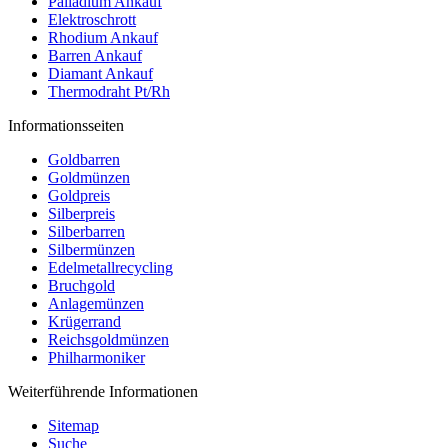
Palladium Ankauf
Elektroschrott
Rhodium Ankauf
Barren Ankauf
Diamant Ankauf
Thermodraht Pt/Rh
Informationsseiten
Goldbarren
Goldmünzen
Goldpreis
Silberpreis
Silberbarren
Silbermünzen
Edelmetallrecycling
Bruchgold
Anlagemünzen
Krügerrand
Reichsgoldmünzen
Philharmoniker
Weiterführende Informationen
Sitemap
Suche