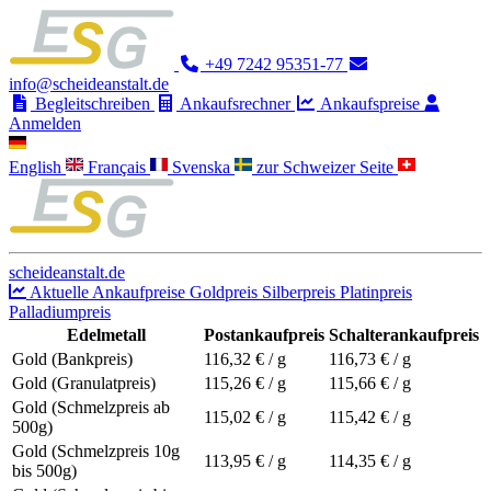
+49 7242 95351-77
info@scheideanstalt.de
Begleitschreiben
Ankaufsrechner
Ankaufspreise
Anmelden
English
Français
Svenska
zur Schweizer Seite
scheideanstalt.de
Aktuelle Ankaufpreise
Goldpreis
Silberpreis
Platinpreis
Palladiumpreis
Edelmetall
Postankaufpreis
Schalterankaufpreis
Gold (Bankpreis)
116,32
€ / g
116,73
€ / g
Gold (Granulatpreis)
115,26
€ / g
115,66
€ / g
Gold (Schmelzpreis ab
115,02
€ / g
115,42
€ / g
500g)
Gold (Schmelzpreis 10g
113,95
€ / g
114,35
€ / g
bis 500g)