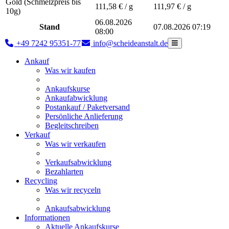
Gold (Schmelzpreis bis
111,58
€ / g
111,97
€ / g
10g)
06.08.2026
Stand
07.08.2026 07:19
08:00
+49 7242 95351-77
info@scheideanstalt.de
Ankauf
Was wir kaufen
Ankaufskurse
Ankaufabwicklung
Postankauf / Paketversand
Persönliche Anlieferung
Begleitschreiben
Verkauf
Was wir verkaufen
Verkaufsabwicklung
Bezahlarten
Recycling
Was wir recyceln
Ankaufsabwicklung
Informationen
Aktuelle Ankaufskurse