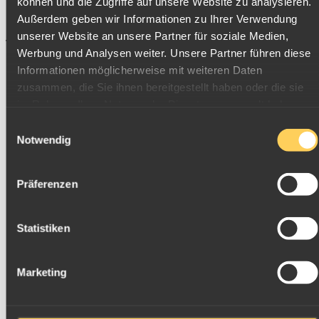
können und die Zugriffe auf unsere Website zu analysieren.
Dukaten Münzen Gold Tschechoslowakei / Tschechei
Außerdem geben wir Informationen zu Ihrer Verwendung
unserer Website an unsere Partner für soziale Medien,
Tschechische Golddukaten
Werbung und Analysen weiter. Unsere Partner führen diese
Informationen möglicherweise mit weiteren Daten
zusammen, die Sie ihnen bereitgestellt haben oder die sie
im Rahmen Ihrer Nutzung der Dienste gesammelt haben.
Einwilligungsauswahl
Notwendig
Präferenzen
Golddukaten Münzen Tschechoslowakei ganze und
halbe Dukaten
Statistiken
Marketing