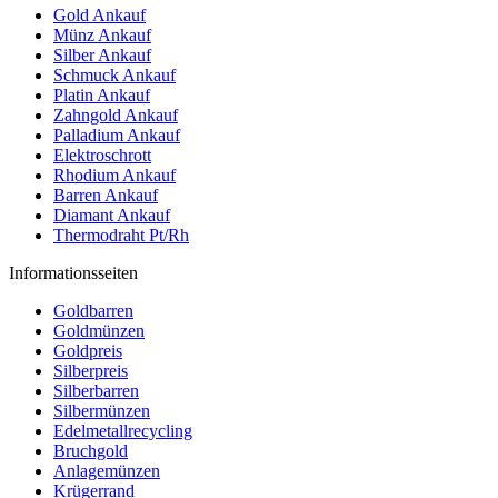
Gold Ankauf
Münz Ankauf
Silber Ankauf
Schmuck Ankauf
Platin Ankauf
Zahngold Ankauf
Palladium Ankauf
Elektroschrott
Rhodium Ankauf
Barren Ankauf
Diamant Ankauf
Thermodraht Pt/Rh
Informationsseiten
Goldbarren
Goldmünzen
Goldpreis
Silberpreis
Silberbarren
Silbermünzen
Edelmetallrecycling
Bruchgold
Anlagemünzen
Krügerrand