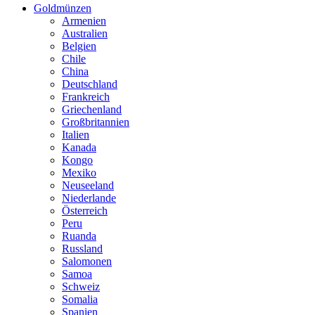
Goldmünzen
Armenien
Australien
Belgien
Chile
China
Deutschland
Frankreich
Griechenland
Großbritannien
Italien
Kanada
Kongo
Mexiko
Neuseeland
Niederlande
Österreich
Peru
Ruanda
Russland
Salomonen
Samoa
Schweiz
Somalia
Spanien