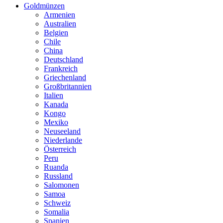
Goldmünzen
Armenien
Australien
Belgien
Chile
China
Deutschland
Frankreich
Griechenland
Großbritannien
Italien
Kanada
Kongo
Mexiko
Neuseeland
Niederlande
Österreich
Peru
Ruanda
Russland
Salomonen
Samoa
Schweiz
Somalia
Spanien