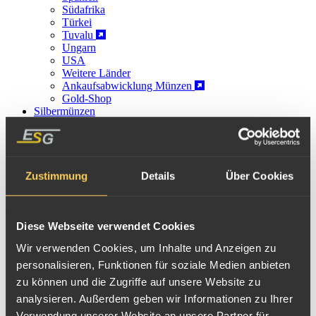
Südafrika
Türkei
Tuvalu
Ungarn
USA
Weitere Länder
Ankaufsabwicklung Münzen
Gold-Shop
Silbermünzen
Platinmünzen
Palladiummünzen
Münzwissen
Münzen An- und Verkauf
Münz-Ankauf
Zustimmung
Details
Über Cookies
Edelmetall-Shop
Goldmünzen Swasiland
Diese Webseite verwendet Cookies
Der kleine Binnenstaat
Swasiland,
welcher zwischen Südafrika und
Mosambik liegt, gibt seit seiner Unabhängigkeit vom vereinigten
Wir verwenden Cookies, um Inhalte und Anzeigen zu
personalisieren, Funktionen für soziale Medien anbieten
Königreich hin und wieder
Goldgedenkmünzen
für Anleger und
zu können und die Zugriffe auf unsere Website zu
Sammler aus. Die erste rechts abgebildete Gedenkmünze wurde
analysieren. Außerdem geben wir Informationen zu Ihrer
1968 wie der
Krügerrand
von der
SA-Mint in Südafrika
als 1oz
Verwendung unserer Website an unsere Partner für