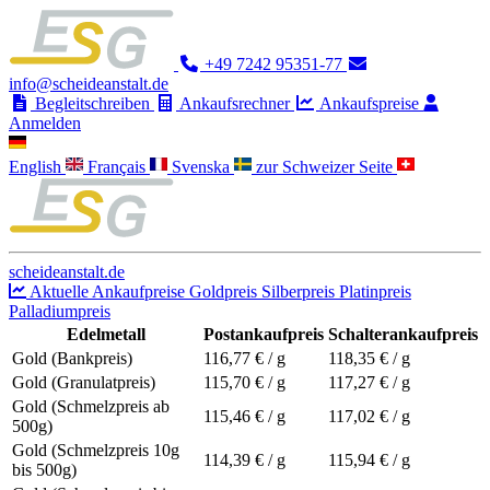
+49 7242 95351-77
info@scheideanstalt.de
Begleitschreiben
Ankaufsrechner
Ankaufspreise
Anmelden
English
Français
Svenska
zur Schweizer Seite
scheideanstalt.de
Aktuelle Ankaufpreise
Goldpreis
Silberpreis
Platinpreis
Palladiumpreis
Edelmetall
Postankaufpreis
Schalterankaufpreis
Gold (Bankpreis)
116,77
€ / g
118,35
€ / g
Gold (Granulatpreis)
115,70
€ / g
117,27
€ / g
Gold (Schmelzpreis ab
115,46
€ / g
117,02
€ / g
500g)
Gold (Schmelzpreis 10g
114,39
€ / g
115,94
€ / g
bis 500g)