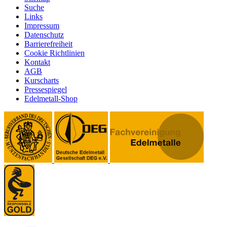
Suche
Links
Impressum
Datenschutz
Barrierefreiheit
Cookie Richtlinien
Kontakt
AGB
Kurscharts
Pressespiegel
Edelmetall-Shop