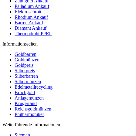
Zahngold Ankauf
Palladium Ankauf
Elektroschrott
Rhodium Ankauf
Barren Ankauf
Diamant Ankauf
Thermodraht Pt/Rh
Informationsseiten
Goldbarren
Goldmünzen
Goldpreis
Silberpreis
Silberbarren
Silbermünzen
Edelmetallrecycling
Bruchgold
Anlagemünzen
Krügerrand
Reichsgoldmünzen
Philharmoniker
Weiterführende Informationen
Sitemap