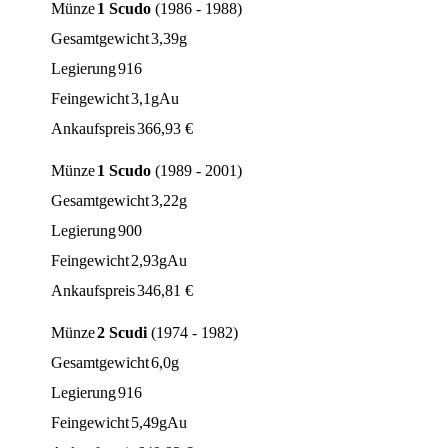
Münze
1 Scudo
(1986 - 1988)
Gesamtgewicht
3,39g
Legierung
916
Feingewicht
3,1gAu
Ankaufspreis
366,93
€
Münze
1 Scudo
(1989 - 2001)
Gesamtgewicht
3,22g
Legierung
900
Feingewicht
2,93gAu
Ankaufspreis
346,81
€
Münze
2 Scudi
(1974 - 1982)
Gesamtgewicht
6,0g
Legierung
916
Feingewicht
5,49gAu