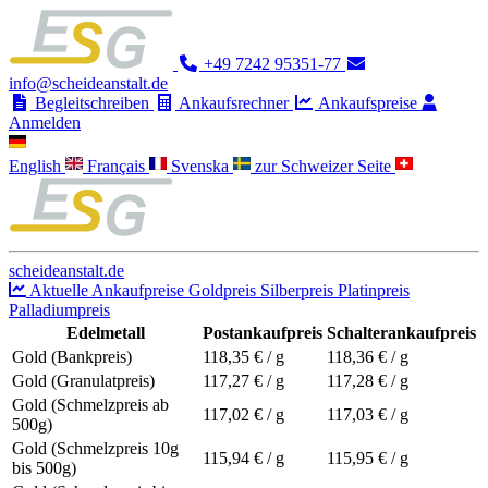
+49 7242 95351-77
info@scheideanstalt.de
Begleitschreiben
Ankaufsrechner
Ankaufspreise
Anmelden
English
Français
Svenska
zur Schweizer Seite
scheideanstalt.de
Aktuelle Ankaufpreise
Goldpreis
Silberpreis
Platinpreis
Palladiumpreis
Edelmetall
Postankaufpreis
Schalterankaufpreis
Gold (Bankpreis)
118,35
€ / g
118,36
€ / g
Gold (Granulatpreis)
117,27
€ / g
117,28
€ / g
Gold (Schmelzpreis ab
117,02
€ / g
117,03
€ / g
500g)
Gold (Schmelzpreis 10g
115,94
€ / g
115,95
€ / g
bis 500g)