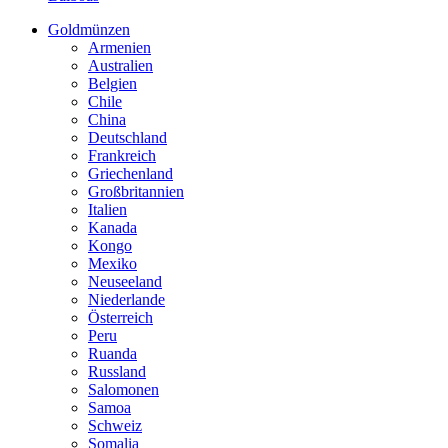
Goldmünzen
Armenien
Australien
Belgien
Chile
China
Deutschland
Frankreich
Griechenland
Großbritannien
Italien
Kanada
Kongo
Mexiko
Neuseeland
Niederlande
Österreich
Peru
Ruanda
Russland
Salomonen
Samoa
Schweiz
Somalia