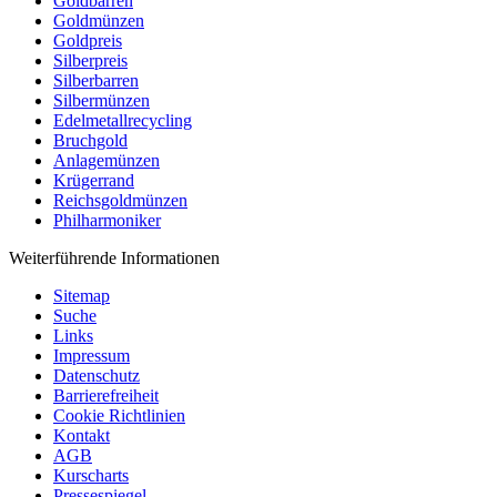
Goldbarren
Goldmünzen
Goldpreis
Silberpreis
Silberbarren
Silbermünzen
Edelmetallrecycling
Bruchgold
Anlagemünzen
Krügerrand
Reichsgoldmünzen
Philharmoniker
Weiterführende Informationen
Sitemap
Suche
Links
Impressum
Datenschutz
Barrierefreiheit
Cookie Richtlinien
Kontakt
AGB
Kurscharts
Pressespiegel