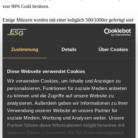
von 90% Gold besitzen.
Einige Münzen werden mit einer lediglich 500/1000er gefertigt und
werden somit liediglich zum
Gold-Schmelzpreis
angekauft.
Alle Goldmünzen mit mindestens 900/1000er Legierung werden
Zustimmung
Details
Über Cookies
zum vollen ESG Bankankaufpreis vergütet:
Ankaufswert Panama Goldmünzen
Tageskurs
09.08.2026
Diese Webseite verwendet Cookies
Ankaufspreis pro g in Panama Goldmünzen enthaltenen
Wir verwenden Cookies, um Inhalte und Anzeigen zu
personalisieren, Funktionen für soziale Medien anbieten
Feingoldes, welche einen Feingehalt von min 900/1000
118,36
zu können und die Zugriffe auf unsere Website zu
aufweisen und deshalb als Anlagegoldmünzen gehandelt
€
analysieren. Außerdem geben wir Informationen zu Ihrer
werden können:
Verwendung unserer Website an unsere Partner für
Goldmünzen Panama verkaufen
soziale Medien, Werbung und Analysen weiter. Unsere
Partner führen diese Informationen möglicherweise mit
weiteren Daten zusammen, die Sie ihnen bereitgestellt