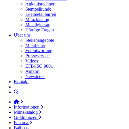
Ankaufsrechner
Stempelkunde
Edelmetallbarren
Münzkatalog
Metallglossar
Häufige Fragen
Über uns
Stellenangebote
Mitarbeiter
Verantwortung
Presseservice
Videos
EFB/ISO 9001
Anfahrt
Newsletter
Kontakt
Informationen
Münzkatalog
Goldmünzen
Panama
Balboas