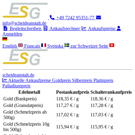
+49 7242 95351-77
info@scheideanstalt.de
Begleitschreiben
Ankaufsrechner
Ankaufspreise
Anmelden
English
Français
Svenska
zur Schweizer Seite
scheideanstalt.de
Aktuelle Ankaufpreise
Goldpreis
Silberpreis
Platinpreis
Palladiumpreis
Edelmetall
Postankaufpreis
Schalterankaufpreis
Gold (Bankpreis)
118,35
€ / g
118,36
€ / g
Gold (Granulatpreis)
117,27
€ / g
117,28
€ / g
Gold (Schmelzpreis ab
117,02
€ / g
117,03
€ / g
500g)
Gold (Schmelzpreis 10g
115,94
€ / g
115,95
€ / g
bis 500g)