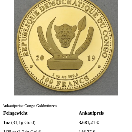
Ankaufpreise Congo Goldmünzen
Feingewicht
Ankaufpreis
1oz
(31,1g Gold)
3.681,21
€
1/25oz (1,24g Gold)
146,77
€