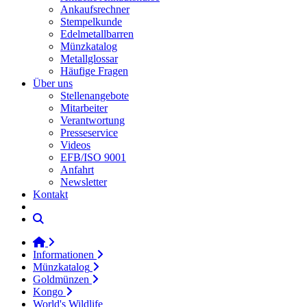
Ankaufsrechner
Stempelkunde
Edelmetallbarren
Münzkatalog
Metallglossar
Häufige Fragen
Über uns
Stellenangebote
Mitarbeiter
Verantwortung
Presseservice
Videos
EFB/ISO 9001
Anfahrt
Newsletter
Kontakt
Informationen
Münzkatalog
Goldmünzen
Kongo
World's Wildlife