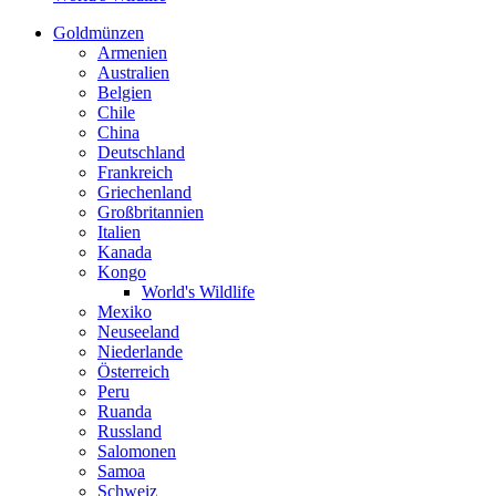
Goldmünzen
Armenien
Australien
Belgien
Chile
China
Deutschland
Frankreich
Griechenland
Großbritannien
Italien
Kanada
Kongo
World's Wildlife
Mexiko
Neuseeland
Niederlande
Österreich
Peru
Ruanda
Russland
Salomonen
Samoa
Schweiz