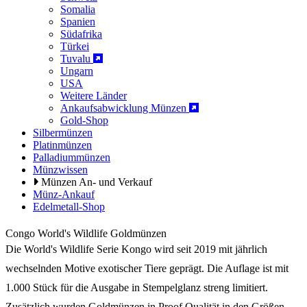
Somalia
Spanien
Südafrika
Türkei
Tuvalu
Ungarn
USA
Weitere Länder
Ankaufsabwicklung Münzen
Gold-Shop
Silbermünzen
Platinmünzen
Palladiummünzen
Münzwissen
Münzen An- und Verkauf
Münz-Ankauf
Edelmetall-Shop
Congo World's Wildlife Goldmünzen
Die World's Wildlife Serie Kongo wird seit 2019 mit jährlich
wechselnden Motive exotischer Tiere geprägt. Die Auflage ist mit
1.000 Stück für die Ausgabe in Stempelglanz streng limitiert.
Zusätzlich wurden Goldmünzen in Proof Qualität in den Größen