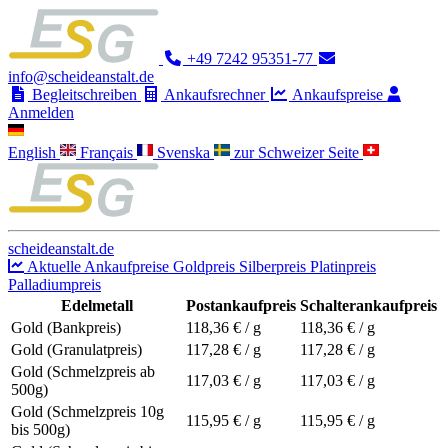
+49 7242 95351-77
info@scheideanstalt.de
Begleitschreiben
Ankaufsrechner
Ankaufspreise
Anmelden
English
Français
Svenska
zur Schweizer Seite
scheideanstalt.de
Aktuelle Ankaufpreise
Goldpreis
Silberpreis
Platinpreis
Palladiumpreis
Edelmetall
Postankaufpreis
Schalterankaufpreis
Gold (Bankpreis)
118,36
€ / g
118,36
€ / g
Gold (Granulatpreis)
117,28
€ / g
117,28
€ / g
Gold (Schmelzpreis ab
117,03
€ / g
117,03
€ / g
500g)
Gold (Schmelzpreis 10g
115,95
€ / g
115,95
€ / g
bis 500g)