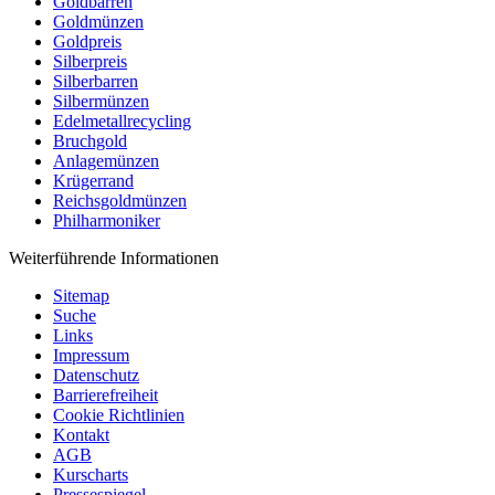
Goldbarren
Goldmünzen
Goldpreis
Silberpreis
Silberbarren
Silbermünzen
Edelmetallrecycling
Bruchgold
Anlagemünzen
Krügerrand
Reichsgoldmünzen
Philharmoniker
Weiterführende Informationen
Sitemap
Suche
Links
Impressum
Datenschutz
Barrierefreiheit
Cookie Richtlinien
Kontakt
AGB
Kurscharts
Pressespiegel