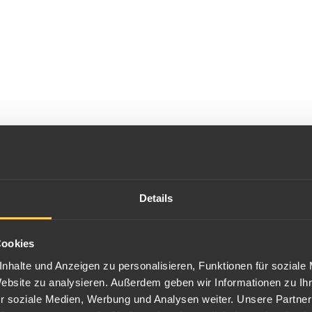
Details
ldmünzen abgebildet.
Cookies
 er als König von Sardinien-Piemont abgebildet. Es wurden
10 Lire G
nhalte und Anzeigen zu personalisieren, Funktionen für soziale
r Vittorio Emanuele der erste König Italiens war. Geprägt wurden in 
Website zu analysieren. Außerdem geben wir Informationen zu I
(1864) oder
100 Lire
(1864-1878).
r soziale Medien, Werbung und Analysen weiter. Unsere Partner