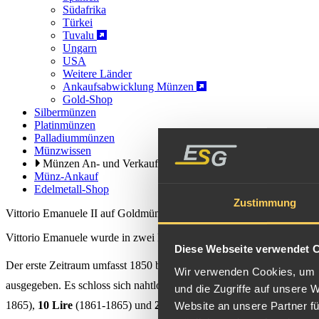
Südafrika
Türkei
Tuvalu
Ungarn
USA
Weitere Länder
Ankaufsabwicklung Münzen
Gold-Shop
Silbermünzen
Platinmünzen
Palladiummünzen
Münzwissen
Münzen An- und Verkauf
Münz-Ankauf
Edelmetall-Shop
Zustimmung
Vittorio Emanuele II auf Goldmünzen
Vittorio Emanuele wurde in zwei Prägeperioden auf italienischen Go
Diese Webseite verwendet 
Der erste Zeitraum umfasst 1850 bis 1861. In diesem Zeitraum wurde
Wir verwenden Cookies, um I
ausgegeben. Es schloss sich nahtlos die Prägeperiode an, in welche
und die Zugriffe auf unsere 
1865),
10 Lire
(1861-1865) und
20 Lire
(1861-1878), sowie
50 Lire
Website an unsere Partner fü