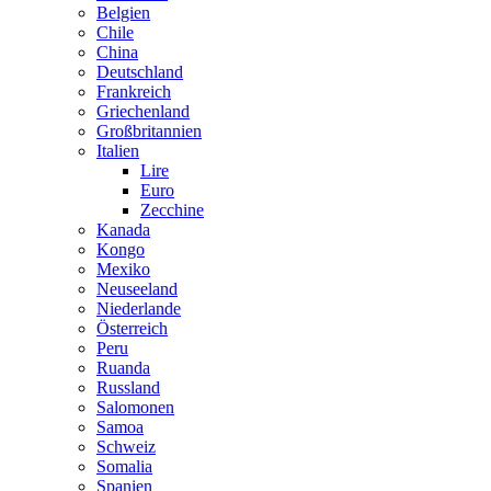
Belgien
Chile
China
Deutschland
Frankreich
Griechenland
Großbritannien
Italien
Lire
Euro
Zecchine
Kanada
Kongo
Mexiko
Neuseeland
Niederlande
Österreich
Peru
Ruanda
Russland
Salomonen
Samoa
Schweiz
Somalia
Spanien