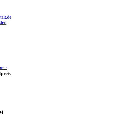
alt.de
den
reis
preis
04