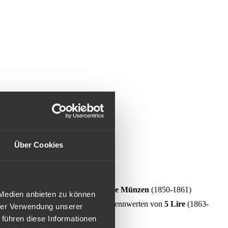
Über Cookies
oldmünzen
(1850-1860) und
20 Lire Münzen
(1850-1861)
 Medien anbieten zu können
diesem Zeitraum Goldmünzen mit den Nennwerten von
5 Lire
(1863-
hrer Verwendung unserer
 führen diese Informationen