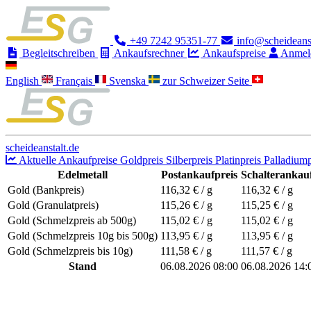
+49 7242 95351-77
info@scheideanst
Begleitschreiben
Ankaufsrechner
Ankaufspreise
Anmel
English
Français
Svenska
zur Schweizer Seite
scheideanstalt.de
Aktuelle Ankaufpreise
Goldpreis
Silberpreis
Platinpreis
Palladiump
Edelmetall
Postankaufpreis
Schalterankauf
Gold (Bankpreis)
116,32
€ / g
116,32
€ / g
Gold (Granulatpreis)
115,26
€ / g
115,25
€ / g
Gold (Schmelzpreis ab 500g)
115,02
€ / g
115,02
€ / g
Gold (Schmelzpreis 10g bis 500g)
113,95
€ / g
113,95
€ / g
Gold (Schmelzpreis bis 10g)
111,58
€ / g
111,57
€ / g
Stand
06.08.2026 08:00
06.08.2026 14: