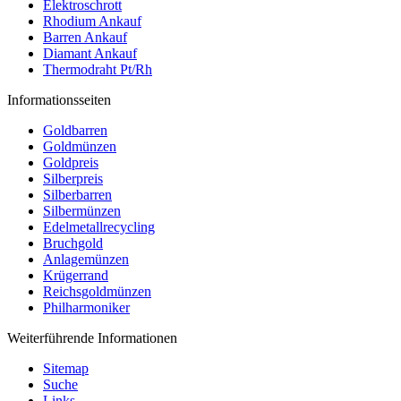
Elektroschrott
Rhodium Ankauf
Barren Ankauf
Diamant Ankauf
Thermodraht Pt/Rh
Informationsseiten
Goldbarren
Goldmünzen
Goldpreis
Silberpreis
Silberbarren
Silbermünzen
Edelmetallrecycling
Bruchgold
Anlagemünzen
Krügerrand
Reichsgoldmünzen
Philharmoniker
Weiterführende Informationen
Sitemap
Suche
Links