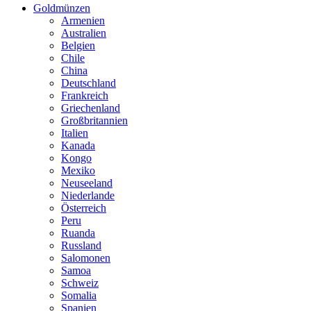
Goldmünzen
Armenien
Australien
Belgien
Chile
China
Deutschland
Frankreich
Griechenland
Großbritannien
Italien
Kanada
Kongo
Mexiko
Neuseeland
Niederlande
Österreich
Peru
Ruanda
Russland
Salomonen
Samoa
Schweiz
Somalia
Spanien