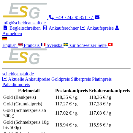
+49 7242 95351-77
info@scheideanstalt.de
Begleitschreiben
Ankaufsrechner
Ankaufspreise
Anmelden
English
Français
Svenska
zur Schweizer Seite
scheideanstalt.de
Aktuelle Ankaufpreise
Goldpreis
Silberpreis
Platinpreis
Palladiumpreis
Edelmetall
Postankaufpreis
Schalterankaufpreis
Gold (Bankpreis)
118,35
€ / g
118,36
€ / g
Gold (Granulatpreis)
117,27
€ / g
117,28
€ / g
Gold (Schmelzpreis ab
117,02
€ / g
117,03
€ / g
500g)
Gold (Schmelzpreis 10g
115,94
€ / g
115,95
€ / g
bis 500g)