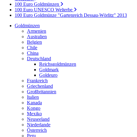
100 Euro Goldmünzen
100 Euro UNESCO Welterbe
100 Euro Goldmünze "Gartenreich Dessau-Wörlitz" 2013
Goldmünzen
Armenien
Australien
Belgien
Chile
China
Deutschland
Reichsgoldmünzen
Goldmark
Goldeuro
Frankreich
Griechenland
Großbritannien
Italien
Kanada
Kongo
Mexiko
Neuseeland
Niederlande
Österreich
Peru