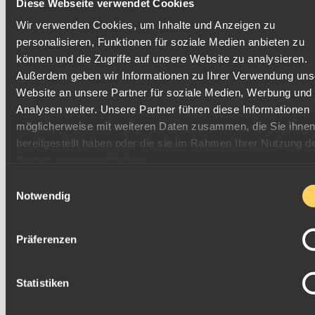
Diese Webseite verwendet Cookies
Wir verwenden Cookies, um Inhalte und Anzeigen zu
personalisieren, Funktionen für soziale Medien anbieten zu
können und die Zugriffe auf unsere Website zu analysieren.
Außerdem geben wir Informationen zu Ihrer Verwendung uns
Website an unsere Partner für soziale Medien, Werbung und
Analysen weiter. Unsere Partner führen diese Informationen
möglicherweise mit weiteren Daten zusammen, die Sie ihne
Bundesadler auf der Kehrseite der Goldmünze
bereitgestellt haben oder die sie im Rahmen Ihrer Nutzung d
"Gartenreich Dessau-Wörlitz" 2013
Dienste gesammelt haben.
Daten der Stückelung
Einwilligungsauswahl
Nennwert
Gewicht
Feingewicht
Durchmesser
Stärke
Auflage
D
Notwendig
200.000
L
100 Euro
15,55g
1/2oz
28mm
1,65mm
Stück
C
Das Motiv von 2013
Präferenzen
Im Visier des Hauptmotivs befindet sich eine Darstellung des
Gartenreichs Dessau-Wörlitz
. Künstlerisch prominent gesetzt
Statistiken
erscheinen stilisierte Elemente der weitläufigen
Landschaftsarchitektur.