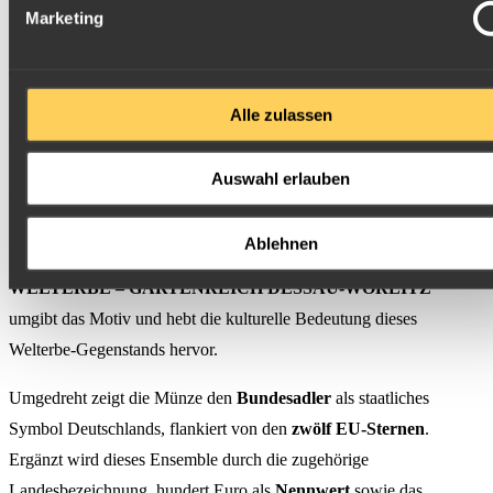
Marketing
Zu sehen sind geschwungene Wege um einen kleinen Hügel, auf
dem ein Schwann in einer Art Bach schwimmt. Ein kleines,
brunnenartiges Denkmal wird an der Hügelspitze von mehreren
Alle zulassen
spitz gewachsenen Bäumen umrundet, deren Kronen sich im
Hintergrund fortsetzen. Die elegante Parkanlage wird oberhalb noch
Auswahl erlauben
durch die Schemen des vor Ort bekannten
Schloss Mosigkau
vervollständigt, was alles in allem den Charakter dieser einzigartigen
Ablehnen
Kulturlandschaft widerspiegelt. Der Schriftzug "
UNESCO
WELTERBE – GARTENREICH DESSAU-WÖRLITZ
"
umgibt das Motiv und hebt die kulturelle Bedeutung dieses
Welterbe-Gegenstands hervor.
Umgedreht zeigt die Münze den
Bundesadler
als staatliches
Symbol Deutschlands, flankiert von den
zwölf EU-Sternen
.
Ergänzt wird dieses Ensemble durch die zugehörige
Landesbezeichnung, hundert Euro als
Nennwert
sowie das