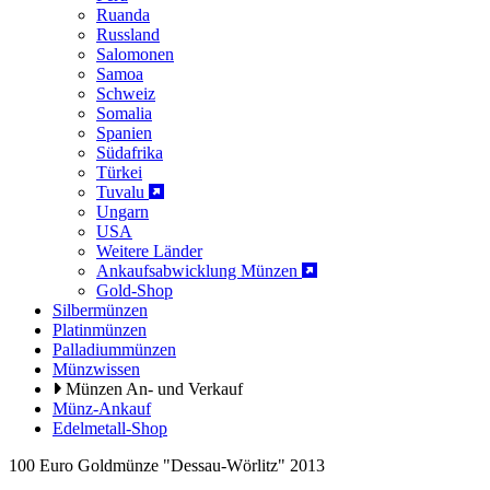
Ruanda
Russland
Salomonen
Samoa
Schweiz
Somalia
Spanien
Südafrika
Türkei
Tuvalu
Ungarn
USA
Weitere Länder
Ankaufsabwicklung Münzen
Gold-Shop
Silbermünzen
Platinmünzen
Palladiummünzen
Münzwissen
Münzen An- und Verkauf
Münz-Ankauf
Edelmetall-Shop
100 Euro Goldmünze "Dessau-Wörlitz" 2013