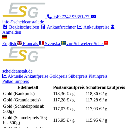
+49 7242 95351-77
info@scheideanstalt.de
Begleitschreiben
Ankaufsrechner
Ankaufspreise
Anmelden
English
Français
Svenska
zur Schweizer Seite
scheideanstalt.de
Aktuelle Ankaufpreise
Goldpreis
Silberpreis
Platinpreis
Palladiumpreis
Edelmetall
Postankaufpreis
Schalterankaufpreis
Gold (Bankpreis)
118,36
€ / g
118,36
€ / g
Gold (Granulatpreis)
117,28
€ / g
117,28
€ / g
Gold (Schmelzpreis ab
117,03
€ / g
117,03
€ / g
500g)
Gold (Schmelzpreis 10g
115,95
€ / g
115,95
€ / g
bis 500g)