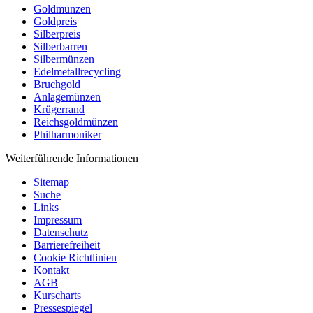
Goldmünzen
Goldpreis
Silberpreis
Silberbarren
Silbermünzen
Edelmetallrecycling
Bruchgold
Anlagemünzen
Krügerrand
Reichsgoldmünzen
Philharmoniker
Weiterführende Informationen
Sitemap
Suche
Links
Impressum
Datenschutz
Barrierefreiheit
Cookie Richtlinien
Kontakt
AGB
Kurscharts
Pressespiegel