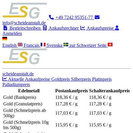
+49 7242 95351-77
info@scheideanstalt.de
Begleitschreiben
Ankaufsrechner
Ankaufspreise
Anmelden
English
Français
Svenska
zur Schweizer Seite
scheideanstalt.de
Aktuelle Ankaufpreise
Goldpreis
Silberpreis
Platinpreis
Palladiumpreis
Edelmetall
Postankaufpreis
Schalterankaufpreis
Gold (Bankpreis)
118,36
€ / g
118,36
€ / g
Gold (Granulatpreis)
117,28
€ / g
117,28
€ / g
Gold (Schmelzpreis ab
117,03
€ / g
117,03
€ / g
500g)
Gold (Schmelzpreis 10g
115,95
€ / g
115,95
€ / g
bis 500g)