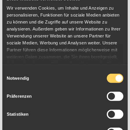
Dollars.
Wir verwenden Cookies, um Inhalte und Anzeigen zu
Geprägt wird das innovative Produkt, wie auch die beliebten ESG
personalisieren, Funktionen für soziale Medien anbieten
zu können und die Zugriffe auf unsere Website zu
Tafelbarren
, seit 2015 in der Schweiz bei Valcambi. Auf den Cook
analysieren. Außerdem geben wir Informationen zu Ihrer
Islands ist das CombiStar Goldanlageprodukt, welches aus
Verwendung unserer Website an unsere Partner für
999,9/1000
Feingold
besteht, als offizielles Zahlungsmittel
soziale Medien, Werbung und Analysen weiter. Unsere
zugelassen.
Partner führen diese Informationen möglicherweise mit
weiteren Daten zusammen, die Sie ihnen bereitgestellt
Eine sternförmige Goldmünze ist deshalb für die Cookinseln sehr
haben oder die sie im Rahmen Ihrer Nutzung der Dienste
authentisch, da die Inselgruppe als Taucherparadies zahlreiche
gesammelt haben.
Einwilligungsauswahl
Seesternarten beheimatet.
Notwendig
Präferenzen
Statistiken