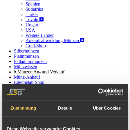
Spanien
Südafrika
Türkei
Tuvalu
Ungarn
USA
Weitere Länder
Ankaufsabwicklung Münzen
Gold-Shop
Silbermünzen
Platinmünzen
Palladiummünzen
Münzwissen
Münzen An- und Verkauf
Münz-Ankauf
Edelmetall-Shop
CombiStar Gold Münzbarren der Cook Islands
Der 5g Goldbarren CombiStar der
Cook Islands
ist die erste
sternförmige Barrenmünze, welche im CombiBar® Verfahren in
Zustimmung
Details
Über Cookies
einzelne Minigoldbarren teilbar ist. Die 5 einzelnen, rautenförmigen
1g Münzbarren haben jeweils einen Nennwert von 5 Cook Islands
Diese Webseite verwendet Cookies