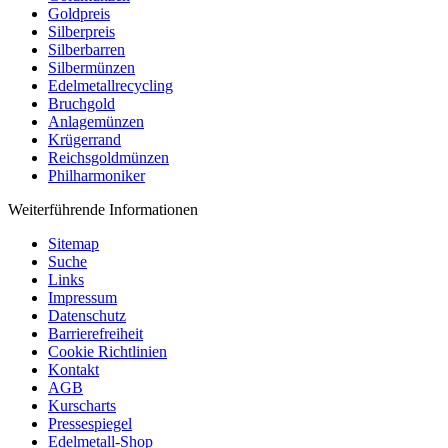
Goldpreis
Silberpreis
Silberbarren
Silbermünzen
Edelmetallrecycling
Bruchgold
Anlagemünzen
Krügerrand
Reichsgoldmünzen
Philharmoniker
Weiterführende Informationen
Sitemap
Suche
Links
Impressum
Datenschutz
Barrierefreiheit
Cookie Richtlinien
Kontakt
AGB
Kurscharts
Pressespiegel
Edelmetall-Shop