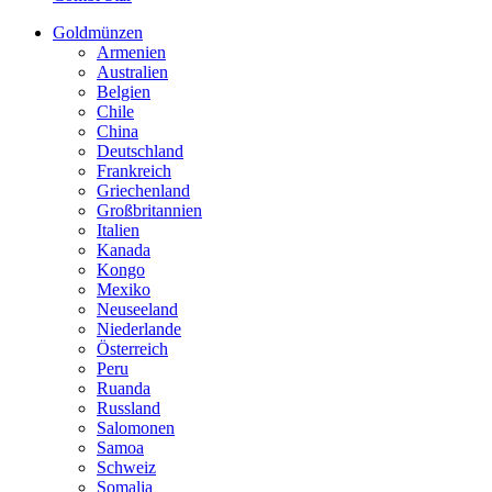
Goldmünzen
Armenien
Australien
Belgien
Chile
China
Deutschland
Frankreich
Griechenland
Großbritannien
Italien
Kanada
Kongo
Mexiko
Neuseeland
Niederlande
Österreich
Peru
Ruanda
Russland
Salomonen
Samoa
Schweiz
Somalia