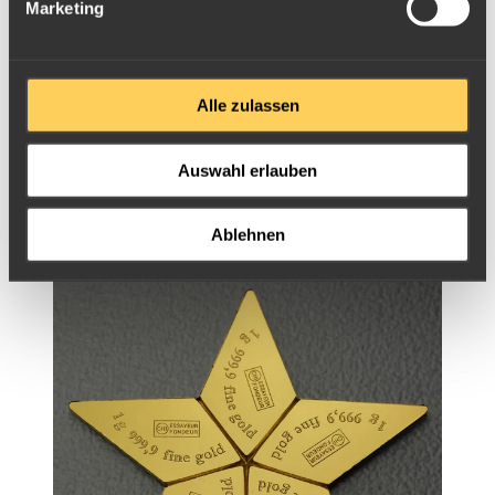
Marketing
Alle zulassen
Auswahl erlauben
5 x 1g Valcambi CombiStar Münzbarren
Ablehnen