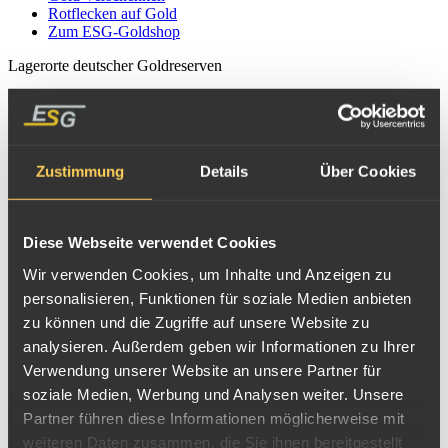
Rotflecken auf Gold
Zum ESG-Goldshop
Lagerorte deutscher Goldreserven
Gold ist Teil der Währungsreserve. Die Deutsche Bundesbank hält
und verwaltet die Währungsreserven der Bundesrepublik
Deutschland.
Zustimmung
Details
Über Cookies
Aktuell
lagert das deutsche Gold an drei Standorten
: Bei der
Deutschen Bundesbank in Frankfurt am Main
und den beiden
Partnernotenbanken
Federal Reserve Bank in New York
Diese Webseite verwendet Cookies
und
Bank of England in London
. Bis 2017 wurde ein Teil des
Wir verwenden Cookies, um Inhalte und Anzeigen zu
deutschen Goldes noch in Paris gelagert, die dortigen Bestände
personalisieren, Funktionen für soziale Medien anbieten
wurden jedoch vollständig zurück nach Deutschland verlagert.
zu können und die Zugriffe auf unsere Website zu
analysieren. Außerdem geben wir Informationen zu Ihrer
Verwendung unserer Website an unsere Partner für
soziale Medien, Werbung und Analysen weiter. Unsere
Partner führen diese Informationen möglicherweise mit
weiteren Daten zusammen, die Sie ihnen bereitgestellt