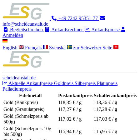
+49 7242 95351-77
info@scheideanstalt.de
Begleitschreiben
Ankaufsrechner
Ankaufspreise
Anmelden
English
Français
Svenska
zur Schweizer Seite
scheideanstalt.de
Aktuelle Ankaufpreise
Goldpreis
Silberpreis
Platinpreis
Palladiumpreis
Edelmetall
Postankaufpreis
Schalterankaufpreis
Gold (Bankpreis)
118,35
€ / g
118,36
€ / g
Gold (Granulatpreis)
117,27
€ / g
117,28
€ / g
Gold (Schmelzpreis ab
117,02
€ / g
117,03
€ / g
500g)
Gold (Schmelzpreis 10g
115,94
€ / g
115,95
€ / g
bis 500g)