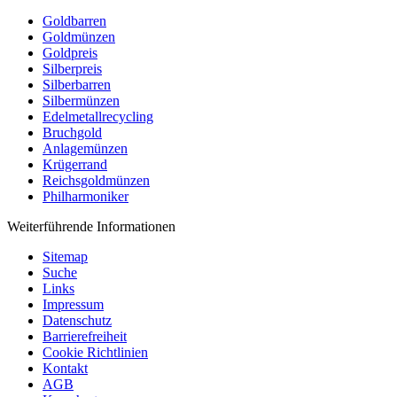
Goldbarren
Goldmünzen
Goldpreis
Silberpreis
Silberbarren
Silbermünzen
Edelmetallrecycling
Bruchgold
Anlagemünzen
Krügerrand
Reichsgoldmünzen
Philharmoniker
Weiterführende Informationen
Sitemap
Suche
Links
Impressum
Datenschutz
Barrierefreiheit
Cookie Richtlinien
Kontakt
AGB