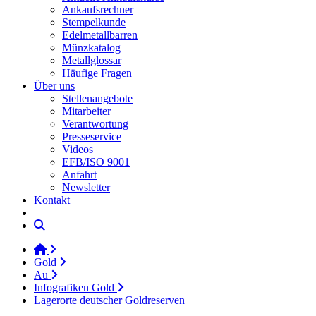
Ankaufsrechner
Stempelkunde
Edelmetallbarren
Münzkatalog
Metallglossar
Häufige Fragen
Über uns
Stellenangebote
Mitarbeiter
Verantwortung
Presseservice
Videos
EFB/ISO 9001
Anfahrt
Newsletter
Kontakt
Gold
Au
Infografiken Gold
Lagerorte deutscher Goldreserven