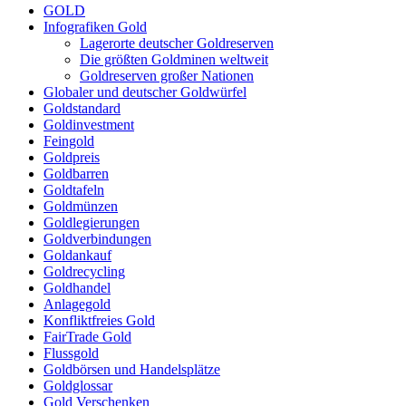
GOLD
Infografiken Gold
Lagerorte deutscher Goldreserven
Die größten Goldminen weltweit
Goldreserven großer Nationen
Globaler und deutscher Goldwürfel
Goldstandard
Goldinvestment
Feingold
Goldpreis
Goldbarren
Goldtafeln
Goldmünzen
Goldlegierungen
Goldverbindungen
Goldankauf
Goldrecycling
Goldhandel
Anlagegold
Konfliktfreies Gold
FairTrade Gold
Flussgold
Goldbörsen und Handelsplätze
Goldglossar
Gold Verschenken