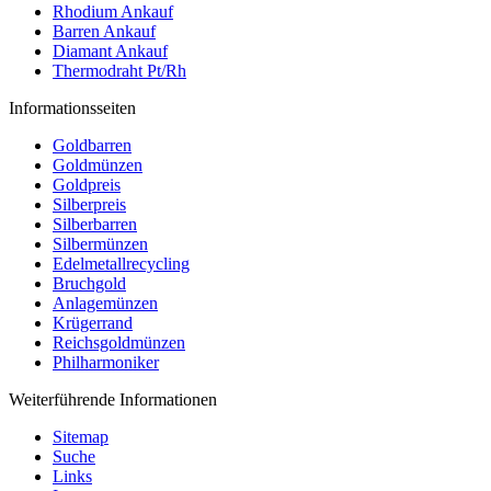
Rhodium Ankauf
Barren Ankauf
Diamant Ankauf
Thermodraht Pt/Rh
Informationsseiten
Goldbarren
Goldmünzen
Goldpreis
Silberpreis
Silberbarren
Silbermünzen
Edelmetallrecycling
Bruchgold
Anlagemünzen
Krügerrand
Reichsgoldmünzen
Philharmoniker
Weiterführende Informationen
Sitemap
Suche
Links