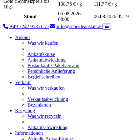
Gold (Schmelzpreis bis
108,76
€ / g
111,77
€ / g
10g)
05.08.2026
Stand
06.08.2026 05:19
08:00
+49 7242 95351-77
info@scheideanstalt.de
Ankauf
Was wir kaufen
Ankaufskurse
Ankaufabwicklung
Postankauf / Paketversand
Persönliche Anlieferung
Begleitschreiben
Verkauf
Was wir verkaufen
Verkaufsabwicklung
Bezahlarten
Recycling
Was wir recyceln
Ankaufsabwicklung
Informationen
Aktuelle Ankaufskurse