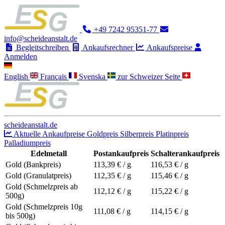
+49 7242 95351-77
info@scheideanstalt.de
Begleitschreiben
Ankaufsrechner
Ankaufspreise
Anmelden
English
Français
Svenska
zur Schweizer Seite
scheideanstalt.de
Aktuelle Ankaufpreise
Goldpreis
Silberpreis
Platinpreis
Palladiumpreis
Edelmetall
Postankaufpreis
Schalterankaufpreis
Gold (Bankpreis)
113,39
€ / g
116,53
€ / g
Gold (Granulatpreis)
112,35
€ / g
115,46
€ / g
Gold (Schmelzpreis ab
112,12
€ / g
115,22
€ / g
500g)
Gold (Schmelzpreis 10g
111,08
€ / g
114,15
€ / g
bis 500g)