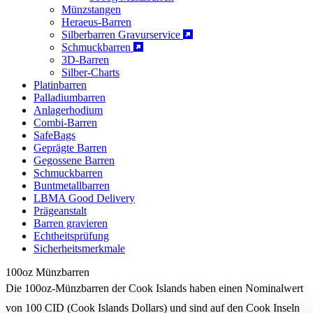
Münzstangen
Heraeus-Barren
Silberbarren Gravurservice
Schmuckbarren
3D-Barren
Silber-Charts
Platinbarren
Palladiumbarren
Anlagerhodium
Combi-Barren
SafeBags
Geprägte Barren
Gegossene Barren
Schmuckbarren
Buntmetallbarren
LBMA Good Delivery
Prägeanstalt
Barren gravieren
Echtheitsprüfung
Sicherheitsmerkmale
100oz Münzbarren
Die 100oz-Münzbarren der Cook Islands haben einen Nominalwert
von 100 CID (Cook Islands Dollars) und sind auf den Cook Inseln