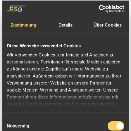
offiziell als Zahlungsmittel zugelassen.
Die Silbermünzbarren wurden mit dem Gewicht von 3110g in
Zustimmung
Details
Über Cookies
Pforzheim produziert und durften in Deutschland bis Ende 2013 mit
dem ermäßigten Mehrwertsteuersatz von nur 7% verkauft werden.
Diese Webseite verwendet Cookies
Das für die 100 Unzen Münzbarren verwendete Feinsilber wird auf
Wir verwenden Cookies, um Inhalte und Anzeigen zu
den Barren mit einem Feingehalt von 999 angegeben, der
personalisieren, Funktionen für soziale Medien anbieten
tatsächliche Feingehalt liegt jedoch höher, da die Herstellerfirma für
zu können und die Zugriffe auf unsere Website zu
die Produktion industrieübliches Feinsilbergranulat mit einem
analysieren. Außerdem geben wir Informationen zu Ihrer
Silbergehalt von 99,97 bis 99,99+ verwendet. Dies hat den Vorteil,
Verwendung unserer Website an unsere Partner für
dass die 100oz Cook islands Münzbarren bei einem eventuellen
soziale Medien, Werbung und Analysen weiter. Unsere
Partner führen diese Informationen möglicherweise mit
späteren Rückkauf direkt wieder in der Industrie als Silberrohstoff
weiteren Daten zusammen, die Sie ihnen bereitgestellt
eingesetzt werden können.
haben oder die sie im Rahmen Ihrer Nutzung der Dienste
Münzbarren im ESG Cook-Silber Shop
gesammelt haben.
Einwilligungsauswahl
Notwendig