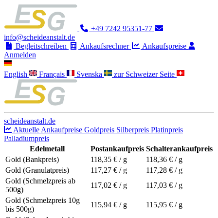
+49 7242 95351-77
info@scheideanstalt.de
Begleitschreiben
Ankaufsrechner
Ankaufspreise
Anmelden
English
Français
Svenska
zur Schweizer Seite
scheideanstalt.de
Aktuelle Ankaufpreise
Goldpreis
Silberpreis
Platinpreis
Palladiumpreis
Edelmetall
Postankaufpreis
Schalterankaufpreis
Gold (Bankpreis)
118,35
€ / g
118,36
€ / g
Gold (Granulatpreis)
117,27
€ / g
117,28
€ / g
Gold (Schmelzpreis ab
117,02
€ / g
117,03
€ / g
500g)
Gold (Schmelzpreis 10g
115,94
€ / g
115,95
€ / g
bis 500g)