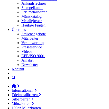
Ankaufsrechner
Stempelkunde
Edelmetallbarren
Münzkatalog
Metallglossar
Häufige Fragen
Über uns
Stellenangebote
Mitarbeiter
Verantwortung
Presseservice
Videos
EFB/ISO 9001
Anfahrt
Newsletter
Kontakt
Informationen
Edelmetallbarren
Silberbarren
Münzbarren
100oz Münzbarren