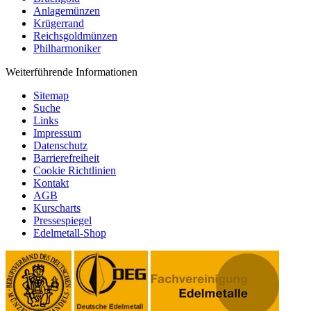
Anlagemünzen
Krügerrand
Reichsgoldmünzen
Philharmoniker
Weiterführende Informationen
Sitemap
Suche
Links
Impressum
Datenschutz
Barrierefreiheit
Cookie Richtlinien
Kontakt
AGB
Kurscharts
Pressespiegel
Edelmetall-Shop