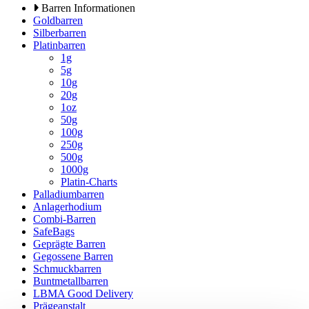
Barren Informationen
Goldbarren
Silberbarren
Platinbarren
1g
5g
10g
20g
1oz
50g
100g
250g
500g
1000g
Platin-Charts
Palladiumbarren
Anlagerhodium
Combi-Barren
SafeBags
Geprägte Barren
Gegossene Barren
Schmuckbarren
Buntmetallbarren
LBMA Good Delivery
Prägeanstalt