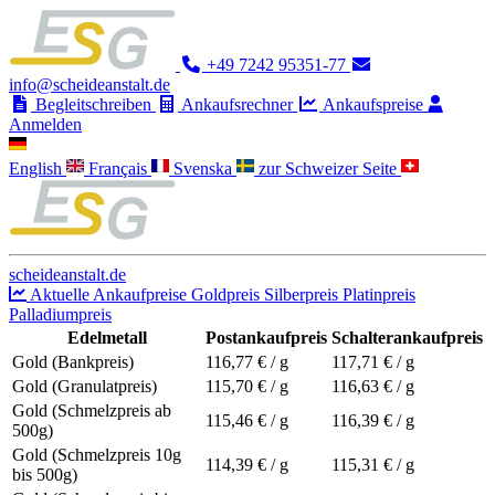
+49 7242 95351-77
info@scheideanstalt.de
Begleitschreiben
Ankaufsrechner
Ankaufspreise
Anmelden
English
Français
Svenska
zur Schweizer Seite
scheideanstalt.de
Aktuelle Ankaufpreise
Goldpreis
Silberpreis
Platinpreis
Palladiumpreis
Edelmetall
Postankaufpreis
Schalterankaufpreis
Gold (Bankpreis)
116,77
€ / g
117,71
€ / g
Gold (Granulatpreis)
115,70
€ / g
116,63
€ / g
Gold (Schmelzpreis ab
115,46
€ / g
116,39
€ / g
500g)
Gold (Schmelzpreis 10g
114,39
€ / g
115,31
€ / g
bis 500g)