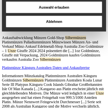
Verkauf Münz-Ankauf Edelmetall-Shop 100 [...] geringem Aufgeld
Auswahl erlauben
nahe des Goldpreises an Sammler und Anleger ausgegeben. Der
Durchmesser der 1/2
Unzen
(15,55g) schweren 100 Euro Münzen
beträgt gleichbleibend 28mm, die Dicke 1,65mm. Die Münze wird
bei
Ablehnen
Giraffe Goldmünze 2024 | Australia Zoo Münzserie
Ankaufsabwicklung Münzen Gold-Shop
Silbermünzen
Platinmünzen Palladiummünzen Münzwissen Münzen An- und
Verkauf Münz-Ankauf Edelmetall-Shop Australia Zoo Goldmünze
– 1
Unze
Giraffe 2024 2024 präsentiert die [...] 1oz Goldmünze,
Giraffe mit Verpackung, 2024 Goldmünzen kaufen Goldmünzen
verkaufen Australia Zoo
Silbermünzen
Platinmünze Känguru Australien Daten und Ankaufpreise
Informationen Münzkatalog Platinmünzen Australien Känguru
Goldmünzen
Silbermünzen
Platinmünzen Australien Koala Lunar
Serie III Platypus Känguru Cook Islands Gibraltar Großbritannien
Isle Of Man Kanada [...] Kangaroo aus Platin erscheint jährlich mit
gleichbleibenden Motiven. Die Münze wird lediglich in einer
Unze
ausgegeben und hat einen Feingehalt von 999.5/1000 Anteilen
Platin. Münze Nennwert Feingewicht Durchmesser [...] Serie seit
2008 als Australian Kangaroo und die Motive wechseln jährlich.