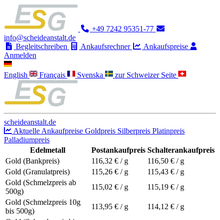
+49 7242 95351-77
info@scheideanstalt.de
Begleitschreiben
Ankaufsrechner
Ankaufspreise
Anmelden
English
Français
Svenska
zur Schweizer Seite
scheideanstalt.de
Aktuelle Ankaufpreise
Goldpreis
Silberpreis
Platinpreis
Palladiumpreis
Edelmetall
Postankaufpreis
Schalterankaufpreis
Gold (Bankpreis)
116,32
€ / g
116,50
€ / g
Gold (Granulatpreis)
115,26
€ / g
115,43
€ / g
Gold (Schmelzpreis ab
115,02
€ / g
115,19
€ / g
500g)
Gold (Schmelzpreis 10g
113,95
€ / g
114,12
€ / g
bis 500g)