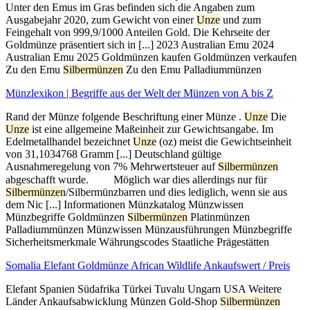
Unter den Emus im Gras befinden sich die Angaben zum
Ausgabejahr 2020, zum Gewicht von einer
Unze
und zum
Feingehalt von 999,9/1000 Anteilen Gold. Die Kehrseite der
Goldmünze präsentiert sich in [...] 2023 Australian Emu 2024
Australian Emu 2025 Goldmünzen kaufen Goldmünzen verkaufen
Zu den Emu
Silbermünzen
Zu den Emu Palladiummünzen
Münzlexikon | Begriffe aus der Welt der Münzen von A bis Z
Rand der Münze folgende Beschriftung einer Münze .
Unze
Die
Unze
ist eine allgemeine Maßeinheit zur Gewichtsangabe. Im
Edelmetallhandel bezeichnet
Unze
(oz) meist die Gewichtseinheit
von 31,1034768 Gramm [...] Deutschland gültige
Ausnahmeregelung von 7% Mehrwertsteuer auf
Silbermünzen
abgeschafft wurde. ⠀ ⠀ Möglich war dies allerdings nur für
Silbermünzen
/Silbermünzbarren und dies lediglich, wenn sie aus
dem Nic [...] Informationen Münzkatalog Münzwissen
Münzbegriffe Goldmünzen
Silbermünzen
Platinmünzen
Palladiummünzen Münzwissen Münzausführungen Münzbegriffe
Sicherheitsmerkmale Währungscodes Staatliche Prägestätten
Somalia Elefant Goldmünze African Wildlife Ankaufswert / Preis
Elefant Spanien Südafrika Türkei Tuvalu Ungarn USA Weitere
Länder Ankaufsabwicklung Münzen Gold-Shop
Silbermünzen