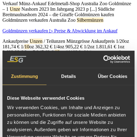
Verkauf Münz-Ankauf Edelmetall-Shop Australia Zoo Goldmünze
– 1
Unze
Nashorn 2023 Im Jahrgang 2023 p [...] Südliche
Breitmaulnashorn 2024 – die Giraffe Goldmünzen kaufen
Goldmünzen verkaufen Australia Zoo
Silbermünzen
Goldmünzen verkaufen ▷ Preise & Abwicklung im Ankauf
Ankaufpreise
Unzen
/ Teilunzen Münzgrösse Ankaufpreis 1/20oz
181,74
€ 1/
10
oz
362,32
€ 1/4oz
905,22
€ 1/2oz
1.811,61
€ 1oz
3.623,23
€ 2oz
7.247,62
€
10
oz #{102 [...] können an uns, ebenso
wie an Banken oder Sparkassen, zum Beispiel folgende 1oz, 1/2oz,
1/4oz oder 1/
10
oz Goldanlagemünzen verkaufen : Krügerrand
Maple Leaf Wiener Philharmoniker American Eagle / American
Zustimmung
Details
Über Cookies
100 Euro Goldmünzen "Säulen der Demokratie" BRD ▷ Wert
Einigkeit, Recht, Freiheit
Somalia Spanien Südafrika Türkei Tuvalu Ungarn USA Weitere
Diese Webseite verwendet Cookies
Länder Ankaufsabwicklung Münzen Gold-Shop
Silbermünzen
Platinmünzen Palladiummünzen Münzwissen Münzen An- und
Wir verwenden Cookies, um Inhalte und Anzeigen zu
Verkauf Münz-Ankauf Edelmetall-Shop 100 [...] geringem Aufgeld
personalisieren, Funktionen für soziale Medien anbieten
nahe des Goldpreises an Sammler und Anleger ausgegeben. Der
zu können und die Zugriffe auf unsere Website zu
Durchmesser der 1/2
Unzen
(15,55g) schweren 100 Euro Münzen
beträgt gleichbleibend 28mm, die Dicke 1,65mm. Die Münze wird
analysieren. Außerdem geben wir Informationen zu Ihrer
bei
Verwendung unserer Website an unsere Partner für