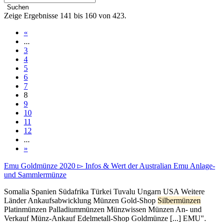
Suchen
Zeige Ergebnisse 141 bis 160 von 423.
«
...
3
4
5
6
7
8
9
10
11
12
...
»
Emu Goldmünze 2020 ▻ Infos & Wert der Australian Emu Anlage-
und Sammlermünze
Somalia Spanien Südafrika Türkei Tuvalu Ungarn USA Weitere
Länder Ankaufsabwicklung Münzen Gold-Shop
Silbermünzen
Platinmünzen Palladiummünzen Münzwissen Münzen An- und
Verkauf Münz-Ankauf Edelmetall-Shop Goldmünze [...] EMU".