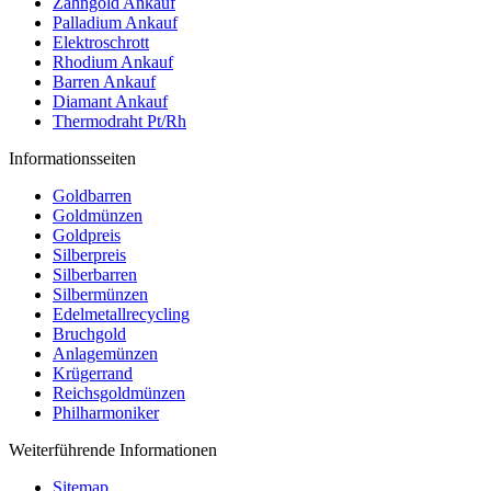
Zahngold Ankauf
Palladium Ankauf
Elektroschrott
Rhodium Ankauf
Barren Ankauf
Diamant Ankauf
Thermodraht Pt/Rh
Informationsseiten
Goldbarren
Goldmünzen
Goldpreis
Silberpreis
Silberbarren
Silbermünzen
Edelmetallrecycling
Bruchgold
Anlagemünzen
Krügerrand
Reichsgoldmünzen
Philharmoniker
Weiterführende Informationen
Sitemap