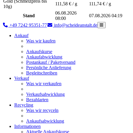
Gold (Schmelzpreis bis
111,58
€ / g
111,74
€ / g
10g)
06.08.2026
Stand
07.08.2026 04:19
08:00
+49 7242 95351-77
info@scheideanstalt.de
Ankauf
Was wir kaufen
Ankaufskurse
Ankaufabwicklung
Postankauf / Paketversand
Persönliche Anlieferung
Begleitschreiben
Verkauf
Was wir verkaufen
Verkaufsabwicklung
Bezahlarten
Recycling
Was wir recyceln
Ankaufsabwicklung
Informationen
Aktuelle Ankaufskurse