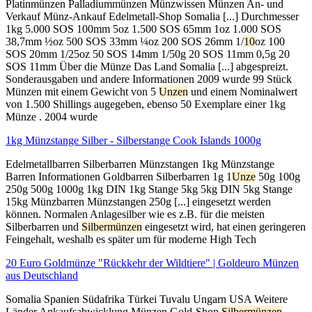
Platinmünzen Palladiummünzen Münzwissen Münzen An- und
Verkauf Münz-Ankauf Edelmetall-Shop Somalia [...] Durchmesser
1kg 5.000 SOS 100mm 5oz 1.500 SOS 65mm 1oz 1.000 SOS
38,7mm ½oz 500 SOS 33mm ¼oz 200 SOS 26mm 1/
10
oz 100
SOS 20mm 1/25oz 50 SOS 14mm 1/50g 20 SOS 11mm 0,5g 20
SOS 11mm Über die Münze Das Land Somalia [...] abgespreizt.
Sonderausgaben und andere Informationen 2009 wurde 99 Stück
Münzen mit einem Gewicht von 5
Unzen
und einem Nominalwert
von 1.500 Shillings augegeben, ebenso 50 Exemplare einer 1kg
Münze . 2004 wurde
1kg Münzstange Silber - Silberstange Cook Islands 1000g
Edelmetallbarren Silberbarren Münzstangen 1kg Münzstange
Barren Informationen Goldbarren Silberbarren 1g 1
Unze
50g 100g
250g 500g 1000g 1kg DIN 1kg Stange 5kg 5kg DIN 5kg Stange
15kg Münzbarren Münzstangen 250g [...] eingesetzt werden
können. Normalen Anlagesilber wie es z.B. für die meisten
Silberbarren und
Silbermünzen
eingesetzt wird, hat einen geringeren
Feingehalt, weshalb es später um für moderne High Tech
20 Euro Goldmünze "Rückkehr der Wildtiere" | Goldeuro Münzen
aus Deutschland
Somalia Spanien Südafrika Türkei Tuvalu Ungarn USA Weitere
Länder Ankaufsabwicklung Münzen Gold-Shop
Silbermünzen