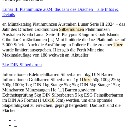
Lunar III Platinmünze 2024: das Jahr des Drachen – alle Infos &
Details
en Münzkatalog Platinmünzen Australien Lunar Serie III 2024 – das
Jahr des Drachen Goldmünzen
Silbermünzen
Platinmünzen
Australien Koala Lunar Serie III Platypus Känguru Cook Islands
Gibraltar Großbritannien [...] Mint limitierte die 1oz Platinmünze auf
5.000 Stück . Auch die Ausführung in Polierte Platte zu einer
Unze
wurde limitiert ausgegeben. Hier gab die Perth Mint eine
Maximalauflage von 188 weltweit an. Aktueller
5kg DIN Silberbarren
Informationen Edelmetallbarren Silberbarren 5kg DIN Barren
Informationen Goldbarren Silberbarren 1g 1
Unze
50g 100g 250g
500g 1000g 1kg DIN 1kg Stange 5kg 5kg DIN 5kg Stange 15kg
Münzbarren Münzstangen He [...] Barren gravieren
Echtheitsprüfung 5kg DIN Silberbarren 5 kg ESG Feinsilberbarren
im DIN A6 Format (14,8x
10
,5cm) werden, um eine optimale
Stapelfähigkeit zu erreichen, geprägt hergestellt. Dadurch sind die
Flächen
«
...