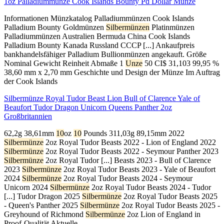
1oz Palladiummünze Cook Islands Bounty Pd Dollar Münze
Informationen Münzkatalog Palladiummünzen Cook Islands
Palladium Bounty Goldmünzen
Silbermünzen
Platinmünzen
Palladiummünzen Australien Bermuda China Cook Islands
Palladium Bounty Kanada Russland CCCP [...] Ankaufpreis
bankhandelsfähiger Palladium Bullionmünzen angekauft. Größe
Nominal Gewicht Reinheit Abmaße 1
Unze
50 CI$ 31,103 99,95 %
38,60 mm x 2,70 mm Geschichte und Design der Münze Im Auftrag
der Cook Islands
Silbermünze Royal Tudor Beast Lion Bull of Clarence Yale of
Beaufort Tudor Dragon Unicorn Queens Panther 2oz
Großbritannien
62,2g 38,61mm
10
oz
10
Pounds 311,03g 89,15mm 2022
Silbermünze
2oz Royal Tudor Beasts 2022 - Lion of England 2022
Silbermünze
2oz Royal Tudor Beasts 2022 - Seymour Panther 2023
Silbermünze
2oz Royal Tudor [...] Beasts 2023 - Bull of Clarence
2023
Silbermünze
2oz Royal Tudor Beasts 2023 - Yale of Beaufort
2024
Silbermünze
2oz Royal Tudor Beasts 2024 - Seymour
Unicorn 2024
Silbermünze
2oz Royal Tudor Beasts 2024 - Tudor
[...] Tudor Dragon 2025
Silbermünze
2oz Royal Tudor Beasts 2025
- Queen's Panther 2025
Silbermünze
2oz Royal Tudor Beasts 2025 -
Greyhound of Richmond
Silbermünze
2oz Lion of England in
Proof-Qualität Aktuelle