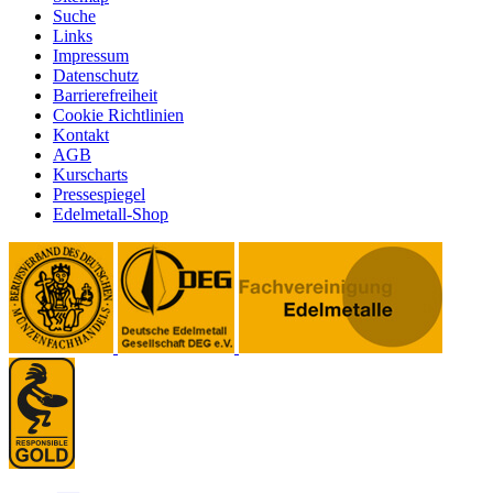
Suche
Links
Impressum
Datenschutz
Barrierefreiheit
Cookie Richtlinien
Kontakt
AGB
Kurscharts
Pressespiegel
Edelmetall-Shop