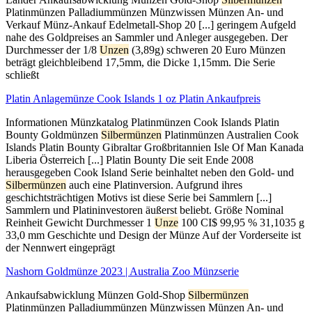
Platinmünzen Palladiummünzen Münzwissen Münzen An- und
Verkauf Münz-Ankauf Edelmetall-Shop 20 [...] geringem Aufgeld
nahe des Goldpreises an Sammler und Anleger ausgegeben. Der
Durchmesser der 1/8
Unzen
(3,89g) schweren 20 Euro Münzen
beträgt gleichbleibend 17,5mm, die Dicke 1,15mm. Die Serie
schließt
Platin Anlagemünze Cook Islands 1 oz Platin Ankaufpreis
Informationen Münzkatalog Platinmünzen Cook Islands Platin
Bounty Goldmünzen
Silbermünzen
Platinmünzen Australien Cook
Islands Platin Bounty Gibraltar Großbritannien Isle Of Man Kanada
Liberia Österreich [...] Platin Bounty Die seit Ende 2008
herausgegeben Cook Island Serie beinhaltet neben den Gold- und
Silbermünzen
auch eine Platinversion. Aufgrund ihres
geschichtsträchtigen Motivs ist diese Serie bei Sammlern [...]
Sammlern und Platininvestoren äußerst beliebt. Größe Nominal
Reinheit Gewicht Durchmesser 1
Unze
100 CI$ 99,95 % 31,1035 g
33,0 mm Geschichte und Design der Münze Auf der Vorderseite ist
der Nennwert eingeprägt
Nashorn Goldmünze 2023 | Australia Zoo Münzserie
Ankaufsabwicklung Münzen Gold-Shop
Silbermünzen
Platinmünzen Palladiummünzen Münzwissen Münzen An- und