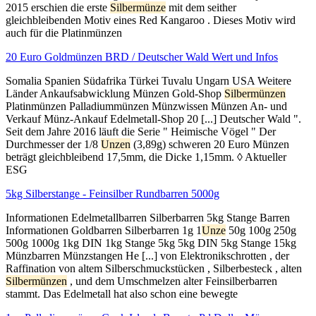
2015 erschien die erste
Silbermünze
mit dem seither
gleichbleibenden Motiv eines Red Kangaroo . Dieses Motiv wird
auch für die Platinmünzen
20 Euro Goldmünzen BRD / Deutscher Wald Wert und Infos
Somalia Spanien Südafrika Türkei Tuvalu Ungarn USA Weitere
Länder Ankaufsabwicklung Münzen Gold-Shop
Silbermünzen
Platinmünzen Palladiummünzen Münzwissen Münzen An- und
Verkauf Münz-Ankauf Edelmetall-Shop 20 [...] Deutscher Wald ".
Seit dem Jahre 2016 läuft die Serie " Heimische Vögel " Der
Durchmesser der 1/8
Unzen
(3,89g) schweren 20 Euro Münzen
beträgt gleichbleibend 17,5mm, die Dicke 1,15mm. ◊ Aktueller
ESG
5kg Silberstange - Feinsilber Rundbarren 5000g
Informationen Edelmetallbarren Silberbarren 5kg Stange Barren
Informationen Goldbarren Silberbarren 1g 1
Unze
50g 100g 250g
500g 1000g 1kg DIN 1kg Stange 5kg 5kg DIN 5kg Stange 15kg
Münzbarren Münzstangen He [...] von Elektronikschrotten , der
Raffination von altem Silberschmuckstücken , Silberbesteck , alten
Silbermünzen
, und dem Umschmelzen alter Feinsilberbarren
stammt. Das Edelmetall hat also schon eine bewegte