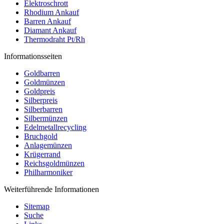
Elektroschrott
Rhodium Ankauf
Barren Ankauf
Diamant Ankauf
Thermodraht Pt/Rh
Informationsseiten
Goldbarren
Goldmünzen
Goldpreis
Silberpreis
Silberbarren
Silbermünzen
Edelmetallrecycling
Bruchgold
Anlagemünzen
Krügerrand
Reichsgoldmünzen
Philharmoniker
Weiterführende Informationen
Sitemap
Suche