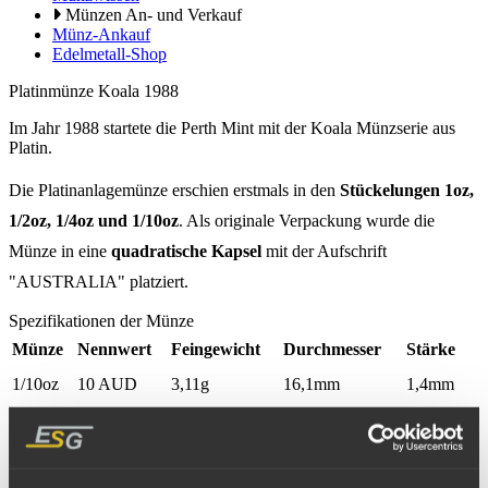
Münzen An- und Verkauf
Münz-Ankauf
Edelmetall-Shop
Platinmünze Koala 1988
Im Jahr 1988 startete die Perth Mint mit der Koala Münzserie aus
Platin.
Die Platinanlagemünze erschien erstmals in den
Stückelungen 1oz,
1/2oz, 1/4oz und 1/10oz
. Als originale Verpackung wurde die
Münze in eine
quadratische Kapsel
mit der Aufschrift
"AUSTRALIA" platziert.
Spezifikationen der Münze
Münze
Nennwert
Feingewicht
Durchmesser
Stärke
1/10oz
10 AUD
3,11g
16,1mm
1,4mm
1/4oz
25 AUD
7,77g
20,1mm
1,9mm
1/2oz
50 AUD
15,55g
25,1mm
2,03mm