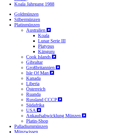
Koala Jahrgang 1988
Goldmünzen
Silbermünzen
Platinmünzen
Australien
Koala
Lunar Serie III
Platypus
Känguru
Cook Islands
Gibraltar
Großbritannien
Isle Of Man
Kanada
Liberia
Österreich
Ruanda
Russland CCCP
Südafrika
USA
Ankaufsabwicklung Münzen
Platin-Shop
Palladiummünzen
Münzwissen