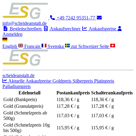
+49 7242 95351-77
info@scheideanstalt.de
Begleitschreiben
Ankaufsrechner
Ankaufspreise
Anmelden
English
Français
Svenska
zur Schweizer Seite
scheideanstalt.de
Aktuelle Ankaufpreise
Goldpreis
Silberpreis
Platinpreis
Palladiumpreis
Edelmetall
Postankaufpreis
Schalterankaufpreis
Gold (Bankpreis)
118,36
€ / g
118,36
€ / g
Gold (Granulatpreis)
117,28
€ / g
117,28
€ / g
Gold (Schmelzpreis ab
117,03
€ / g
117,03
€ / g
500g)
Gold (Schmelzpreis 10g
115,95
€ / g
115,95
€ / g
bis 500g)