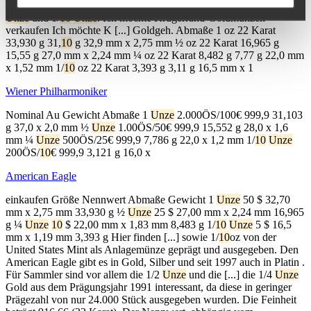
Münze. Seit 1980 gibt es zusätzlich die Stückelungen ½
Unze
, ¼
Unze
und 1/
10
Unze
. Ich möchte Krügerrand-Goldmünzen
verkaufen Ich möchte K [...] Goldgeh. Abmaße 1 oz 22 Karat
33,930 g 31,
10
g 32,9 mm x 2,75 mm ½ oz 22 Karat 16,965 g
15,55 g 27,0 mm x 2,24 mm ¼ oz 22 Karat 8,482 g 7,77 g 22,0 mm
x 1,52 mm 1/
10
oz 22 Karat 3,393 g 3,11 g 16,5 mm x 1
Wiener Philharmoniker
Nominal Au Gewicht Abmaße 1
Unze
2.000ÖS/100€ 999,9 31,103
g 37,0 x 2,0 mm ½
Unze
1.00ÖS/50€ 999,9 15,552 g 28,0 x 1,6
mm ¼
Unze
500ÖS/25€ 999,9 7,786 g 22,0 x 1,2 mm 1/
10
Unze
200ÖS/
10
€ 999,9 3,121 g 16,0 x
American Eagle
einkaufen Größe Nennwert Abmaße Gewicht 1
Unze
50 $ 32,70
mm x 2,75 mm 33,930 g ½
Unze
25 $ 27,00 mm x 2,24 mm 16,965
g ¼
Unze
10
$ 22,00 mm x 1,83 mm 8,483 g 1/
10
Unze
5 $ 16,5
mm x 1,19 mm 3,393 g Hier finden [...] sowie 1/
10
oz von der
United States Mint als Anlagemünze geprägt und ausgegeben. Den
American Eagle gibt es in Gold, Silber und seit 1997 auch in Platin .
Für Sammler sind vor allem die 1/2
Unze
und die [...] die 1/4
Unze
Gold aus dem Prägungsjahr 1991 interessant, da diese in geringer
Prägezahl von nur 24.000 Stück ausgegeben wurden. Die Feinheit