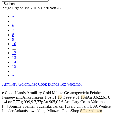
Suchen
Zeige Ergebnisse 201 bis 220 von 423.
«
...
6
7
8
9
10
11
12
13
14
15
...
»
Armillary Goldmünze Cook Islands 1oz Valcambi
e Cook Islands Armillary Gold Münze Gesamtgewicht Feinheit
Feingewicht Ankaufspreis 1 oz 31,
10
g 999,9 31,
10
gAu
3.622,61
€
1/4 oz 7,77 g 999,9 7,77gAu
905,07
€ Armillary Coins Valcambi
[...] Somalia Spanien Südafrika Türkei Tuvalu Ungarn USA Weitere
Länder Ankaufsabwicklung Münzen Gold-Shop
Silbermünzen