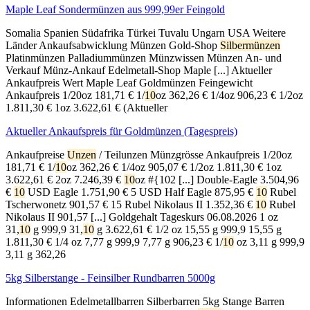
Maple Leaf Sondermünzen aus 999,99er Feingold
Somalia Spanien Südafrika Türkei Tuvalu Ungarn USA Weitere
Länder Ankaufsabwicklung Münzen Gold-Shop
Silbermünzen
Platinmünzen Palladiummünzen Münzwissen Münzen An- und
Verkauf Münz-Ankauf Edelmetall-Shop Maple [...] Aktueller
Ankaufpreis Wert Maple Leaf Goldmünzen Feingewicht
Ankaufpreis 1/20oz
181,71
€ 1/
10
oz
362,26
€ 1/4oz
906,23
€ 1/2oz
1.811,30
€ 1oz
3.622,61
€ (Aktueller
Aktueller Ankaufspreis für Goldmünzen (Tagespreis)
Ankaufpreise
Unzen
/ Teilunzen Münzgrösse Ankaufpreis 1/20oz
181,71
€ 1/
10
oz
362,26
€ 1/4oz
905,07
€ 1/2oz
1.811,30
€ 1oz
3.622,61
€ 2oz
7.246,39
€
10
oz #{102 [...] Double-Eagle
3.504,96
€
10
USD Eagle
1.751,90
€ 5 USD Half Eagle
875,95
€
10
Rubel
Tscherwonetz
901,57
€ 15 Rubel Nikolaus II
1.352,36
€
10
Rubel
Nikolaus II
901,57
[...] Goldgehalt Tageskurs
06.08.2026
1 oz
31,
10
g 999,9 31,
10
g
3.622,61
€ 1/2 oz 15,55 g 999,9 15,55 g
1.811,30
€ 1/4 oz 7,77 g 999,9 7,77 g
906,23
€ 1/
10
oz 3,11 g 999,9
3,11 g
362,26
5kg Silberstange - Feinsilber Rundbarren 5000g
Informationen Edelmetallbarren Silberbarren 5kg Stange Barren