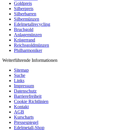
Goldpreis
Silberpreis
Silberbarren
Silbermünzen
Edelmetallrecycling
Bruchgold
Anlagemünzen
Krügerrand
Reichsgoldmünzen
Philharmoniker
Weiterführende Informationen
Sitemap
Suche
Links
Impressum
Datenschutz
Barrierefreiheit
Cookie Richtlinien
Kontakt
AGB
Kurscharts
Pressespiegel
Edelmetall-Shop