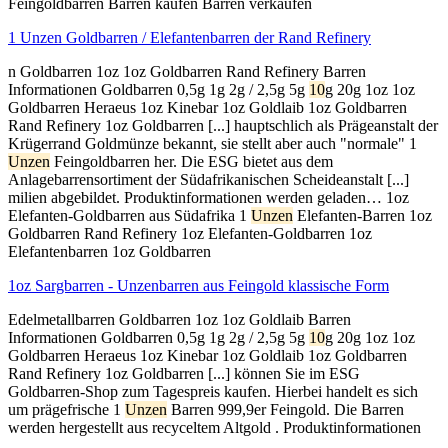
Feingoldbarren Barren kaufen Barren verkaufen
1 Unzen Goldbarren / Elefantenbarren der Rand Refinery
n Goldbarren 1oz 1oz Goldbarren Rand Refinery Barren
Informationen Goldbarren 0,5g 1g 2g / 2,5g 5g
10
g 20g 1oz 1oz
Goldbarren Heraeus 1oz Kinebar 1oz Goldlaib 1oz Goldbarren
Rand Refinery 1oz Goldbarren [...] hauptschlich als Prägeanstalt der
Krügerrand Goldmünze bekannt, sie stellt aber auch "normale" 1
Unzen
Feingoldbarren her. Die ESG bietet aus dem
Anlagebarrensortiment der Südafrikanischen Scheideanstalt [...]
milien abgebildet. Produktinformationen werden geladen… 1oz
Elefanten-Goldbarren aus Südafrika 1
Unzen
Elefanten-Barren 1oz
Goldbarren Rand Refinery 1oz Elefanten-Goldbarren 1oz
Elefantenbarren 1oz Goldbarren
1oz Sargbarren - Unzenbarren aus Feingold klassische Form
Edelmetallbarren Goldbarren 1oz 1oz Goldlaib Barren
Informationen Goldbarren 0,5g 1g 2g / 2,5g 5g
10
g 20g 1oz 1oz
Goldbarren Heraeus 1oz Kinebar 1oz Goldlaib 1oz Goldbarren
Rand Refinery 1oz Goldbarren [...] können Sie im ESG
Goldbarren-Shop zum Tagespreis kaufen. Hierbei handelt es sich
um prägefrische 1
Unzen
Barren 999,9er Feingold. Die Barren
werden hergestellt aus recyceltem Altgold . Produktinformationen