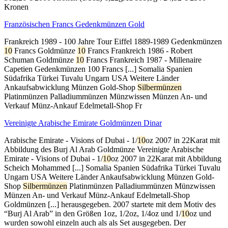
Kronen
Französischen Francs Gedenkmünzen Gold
Frankreich 1989 - 100 Jahre Tour Eiffel 1889-1989 Gedenkmünzen
10
Francs Goldmünze
10
Francs Frankreich 1986 - Robert
Schuman Goldmünze
10
Francs Frankreich 1987 - Millenaire
Capetien Gedenkmünzen 100 Francs [...] Somalia Spanien
Südafrika Türkei Tuvalu Ungarn USA Weitere Länder
Ankaufsabwicklung Münzen Gold-Shop
Silbermünzen
Platinmünzen Palladiummünzen Münzwissen Münzen An- und
Verkauf Münz-Ankauf Edelmetall-Shop Fr
Vereinigte Arabische Emirate Goldmünzen Dinar
Arabische Emirate - Visions of Dubai - 1/
10
oz 2007 in 22Karat mit
Abbildung des Burj Al Arab Goldmünze Vereinigte Arabische
Emirate - Visions of Dubai - 1/
10
oz 2007 in 22Karat mit Abbildung
Scheich Mohammed [...] Somalia Spanien Südafrika Türkei Tuvalu
Ungarn USA Weitere Länder Ankaufsabwicklung Münzen Gold-
Shop
Silbermünzen
Platinmünzen Palladiummünzen Münzwissen
Münzen An- und Verkauf Münz-Ankauf Edelmetall-Shop
Goldmünzen [...] herausgegeben. 2007 startete mit dem Motiv des
“Burj Al Arab” in den Größen 1oz, 1/2oz, 1/4oz und 1/
10
oz und
wurden sowohl einzeln auch als als Set ausgegeben. Der