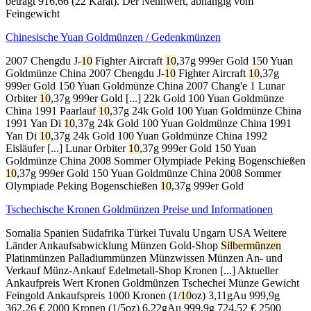
beträgt 916,66 (22 Karat). Der Nennwert, abhängig vom
Feingewicht
Chinesische Yuan Goldmünzen / Gedenkmünzen
2007 Chengdu J-
10
Fighter Aircraft
10
,37g 999er Gold 150 Yuan
Goldmünze China 2007 Chengdu J-
10
Fighter Aircraft
10
,37g
999er Gold 150 Yuan Goldmünze China 2007 Chang'e 1 Lunar
Orbiter
10
,37g 999er Gold [...] 22k Gold 100 Yuan Goldmünze
China 1991 Paarlauf
10
,37g 24k Gold 100 Yuan Goldmünze China
1991 Yan Di
10
,37g 24k Gold 100 Yuan Goldmünze China 1991
Yan Di
10
,37g 24k Gold 100 Yuan Goldmünze China 1992
Eisläufer [...] Lunar Orbiter
10
,37g 999er Gold 150 Yuan
Goldmünze China 2008 Sommer Olympiade Peking Bogenschießen
10
,37g 999er Gold 150 Yuan Goldmünze China 2008 Sommer
Olympiade Peking Bogenschießen
10
,37g 999er Gold
Tschechische Kronen Goldmünzen Preise und Informationen
Somalia Spanien Südafrika Türkei Tuvalu Ungarn USA Weitere
Länder Ankaufsabwicklung Münzen Gold-Shop
Silbermünzen
Platinmünzen Palladiummünzen Münzwissen Münzen An- und
Verkauf Münz-Ankauf Edelmetall-Shop Kronen [...] Aktueller
Ankaufpreis Wert Kronen Goldmünzen Tschechei Münze Gewicht
Feingold Ankaufspreis 1000 Kronen (1/
10
oz) 3,11gAu 999,9g
362,26
€ 2000 Kronen (1/5oz) 6,22gAu 999,9g
724,52
€ 2500