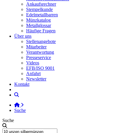
Ankaufsrechner
Stempelkunde
Edelmetallbarren
Münzkatalog
Metallglossar
Häufige Fragen
Über uns
Stellenangebote
Mitarbeiter
Verantwortung
Presseservice
Videos
EFB/ISO 9001
Anfahrt
Newsletter
Kontakt
Suche
Suche