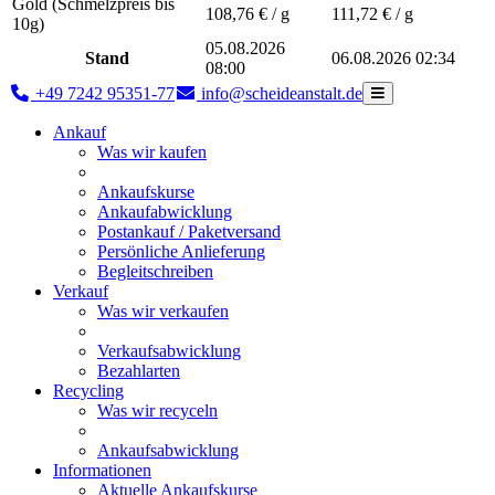
Gold (Schmelzpreis bis
108,76
€ / g
111,72
€ / g
10g)
05.08.2026
Stand
06.08.2026 02:34
08:00
+49 7242 95351-77
info@scheideanstalt.de
Ankauf
Was wir kaufen
Ankaufskurse
Ankaufabwicklung
Postankauf / Paketversand
Persönliche Anlieferung
Begleitschreiben
Verkauf
Was wir verkaufen
Verkaufsabwicklung
Bezahlarten
Recycling
Was wir recyceln
Ankaufsabwicklung
Informationen
Aktuelle Ankaufskurse