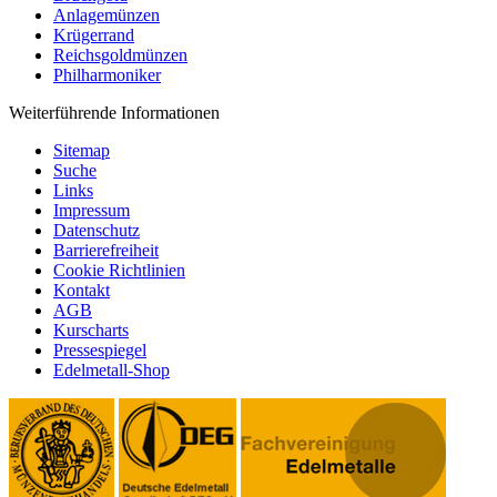
Anlagemünzen
Krügerrand
Reichsgoldmünzen
Philharmoniker
Weiterführende Informationen
Sitemap
Suche
Links
Impressum
Datenschutz
Barrierefreiheit
Cookie Richtlinien
Kontakt
AGB
Kurscharts
Pressespiegel
Edelmetall-Shop