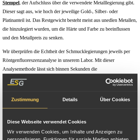
Stempel
, der Aufschluss über die verwendete Metalllegierung gibt.
Dieser sagt aus, wie hoch der jeweilige Gold-, Silber- oder
Platinanteil ist. Das Restgewicht besteht meist aus unedlen Metallen,
die hinzulegiert wurden, um die Härte und Farbe zu beeinflussen
und den Metallpreis zu senken.
Wir überprüfen die Echtheit der Schmucklegierungen jeweils per
Röntgenfluoreszenzanalyse in unserem Labor. Mit dieser
Analysemethode lässt sich binnen Sekunden die
Edelmetallzusammensetzung genau ermitteln.
Steine, Perlen, Uhrwerke u. ä. werden von uns nicht mitbewertet, da
Zustimmung
Details
Über Cookies
wir als Scheideanstalt ausschließlich am Edelmetallgehalt des
Schmucks interessiert sind. Lediglich
Diamanten ab 0,1 Karat
werden von uns mit angekauft und nach
Größe, Farbe, Schliffgüte
Diese Webseite verwendet Cookies
und Reinheit
vergütet.
Wir verwenden Cookies, um Inhalte und Anzeigen zu
personalisieren, Funktionen für soziale Medien anbieten