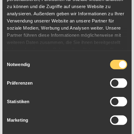
Wenn Sie vorab den ungefähren Ankaufswert Ihres Schmucks
zu können und die Zugriffe auf unsere Website zu
selbst ermitteln möchten, so nutzen Sie hierfür einfach unseren
analysieren. Außerdem geben wir Informationen zu Ihrer
Ankaufsrechner
.
Verwendung unserer Website an unsere Partner für
soziale Medien, Werbung und Analysen weiter. Unsere
Partner führen diese Informationen möglicherweise mit
weiteren Daten zusammen, die Sie ihnen bereitgestellt
haben oder die sie im Rahmen Ihrer Nutzung der Dienste
gesammelt haben.
Einwilligungsauswahl
Notwendig
Präferenzen
Statistiken
Weitere Informationen
Marketing
Aktuelle Ankaufpreise für Schmuck
So können Sie Schmuck an die ESG verkaufen