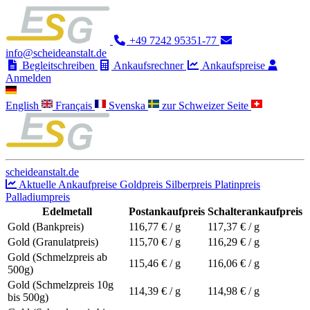
+49 7242 95351-77
info@scheideanstalt.de
Begleitschreiben
Ankaufsrechner
Ankaufspreise
Anmelden
English
Français
Svenska
zur Schweizer Seite
scheideanstalt.de
Aktuelle Ankaufpreise
Goldpreis
Silberpreis
Platinpreis
Palladiumpreis
Edelmetall
Postankaufpreis
Schalterankaufpreis
Gold (Bankpreis)
116,77
€ / g
117,37
€ / g
Gold (Granulatpreis)
115,70
€ / g
116,29
€ / g
Gold (Schmelzpreis ab
115,46
€ / g
116,06
€ / g
500g)
Gold (Schmelzpreis 10g
114,39
€ / g
114,98
€ / g
bis 500g)