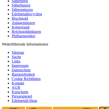
Silberpreis
Silberbarren
Silbermünzen
Edelmetallrecycling
Bruchgold
Anlagemünzen
Krügerrand
Reichsgoldmünzen
Philharmoniker
Weiterführende Informationen
Sitemap
Suche
Links
Impressum
Datenschutz
Barrierefreiheit
Cookie Richtlinien
Kontakt
AGB
Kurscharts
Pressespiegel
Edelmetall-Shop