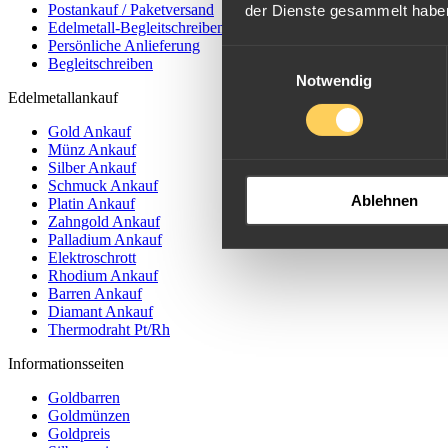
Postankauf / Paketversand
der Dienste gesammelt habe
Edelmetall-Begleitschreiben
Persönliche Anlieferung
Einwilligungsauswahl
Begleitschreiben
Notwendig
Edelmetallankauf
Gold Ankauf
Münz Ankauf
Silber Ankauf
Schmuck Ankauf
Ablehnen
Platin Ankauf
Zahngold Ankauf
Palladium Ankauf
Elektroschrott
Rhodium Ankauf
Barren Ankauf
Diamant Ankauf
Thermodraht Pt/Rh
Informationsseiten
Goldbarren
Goldmünzen
Goldpreis