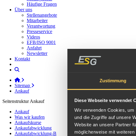
Häufige Fragen
Über uns
Stellenangebote
Mitarbeiter
Verantwortung
Presseservice
Videos
EFB/ISO 9001
Anfahrt
Newsletter
Kontakt
Zustimmung
Sitemap
Ankauf
Diese Webseite verwendet 
Seitenstruktur Ankauf
Wir verwenden Cookies, um I
Ankauf
Was wir kaufen
und die Zugriffe auf unsere 
Ankaufskurse
Website an unsere Partner fü
Ankaufabwicklung
möglicherweise mit weiteren
Ankaufabwicklung-B