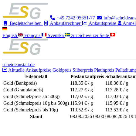
+49 7242 95351-77
info@scheideanst
Begleitschreiben
Ankaufsrechner
Ankaufspreise
Anmel
English
Français
Svenska
zur Schweizer Seite
scheideanstalt.de
Aktuelle Ankaufpreise
Goldpreis
Silberpreis
Platinpreis
Palladiump
Edelmetall
Postankaufpreis
Schalterankauf
Gold (Bankpreis)
118,35
€ / g
118,36
€ / g
Gold (Granulatpreis)
117,27
€ / g
117,28
€ / g
Gold (Schmelzpreis ab 500g)
117,02
€ / g
117,03
€ / g
Gold (Schmelzpreis 10g bis 500g)
115,94
€ / g
115,95
€ / g
Gold (Schmelzpreis bis 10g)
113,52
€ / g
113,53
€ / g
Stand
08.08.2026 08:00
08.08.2026 19: