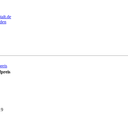
alt.de
den
reis
preis
19