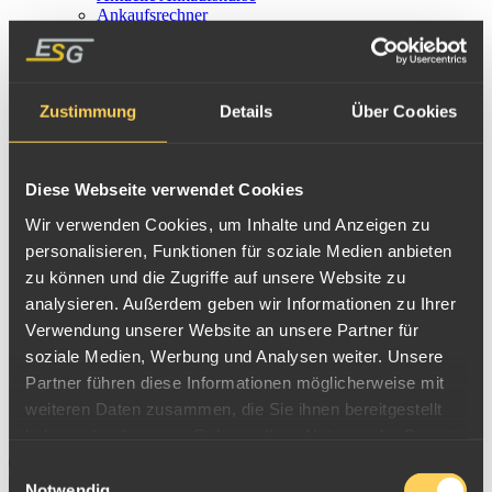
Ankaufsrechner
Stempelkunde
Edelmetallbarren
Münzkatalog
Metallglossar
Zustimmung
Details
Über Cookies
Häufige Fragen
Über uns
Stellenangebote
Mitarbeiter
Diese Webseite verwendet Cookies
Verantwortung
Presseservice
Wir verwenden Cookies, um Inhalte und Anzeigen zu
Videos
personalisieren, Funktionen für soziale Medien anbieten
EFB/ISO 9001
Anfahrt
zu können und die Zugriffe auf unsere Website zu
Newsletter
analysieren. Außerdem geben wir Informationen zu Ihrer
Kontakt
Verwendung unserer Website an unsere Partner für
soziale Medien, Werbung und Analysen weiter. Unsere
Partner führen diese Informationen möglicherweise mit
Suche
weiteren Daten zusammen, die Sie ihnen bereitgestellt
haben oder die sie im Rahmen Ihrer Nutzung der Dienste
Suche
gesammelt haben.
Einwilligungsauswahl
Notwendig