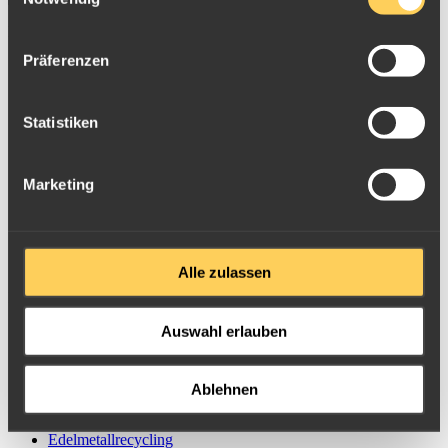
Suchen
Edelmetallankauf
Präferenzen
Gold Ankauf
Münz Ankauf
Silber Ankauf
Schmuck Ankauf
Statistiken
Platin Ankauf
Zahngold Ankauf
Palladium Ankauf
Marketing
Elektroschrott
Rhodium Ankauf
Barren Ankauf
Diamant Ankauf
Thermodraht Pt/Rh
Alle zulassen
Informationsseiten
Auswahl erlauben
Goldbarren
Goldmünzen
Goldpreis
Silberpreis
Ablehnen
Silberbarren
Silbermünzen
Edelmetallrecycling