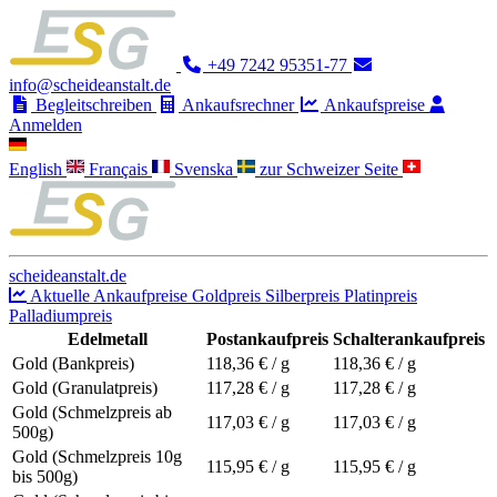
+49 7242 95351-77
info@scheideanstalt.de
Begleitschreiben
Ankaufsrechner
Ankaufspreise
Anmelden
English
Français
Svenska
zur Schweizer Seite
scheideanstalt.de
Aktuelle Ankaufpreise
Goldpreis
Silberpreis
Platinpreis
Palladiumpreis
Edelmetall
Postankaufpreis
Schalterankaufpreis
Gold (Bankpreis)
118,36
€ / g
118,36
€ / g
Gold (Granulatpreis)
117,28
€ / g
117,28
€ / g
Gold (Schmelzpreis ab
117,03
€ / g
117,03
€ / g
500g)
Gold (Schmelzpreis 10g
115,95
€ / g
115,95
€ / g
bis 500g)