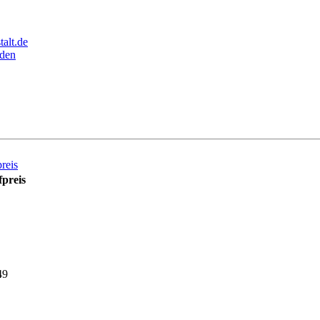
alt.de
den
reis
preis
49