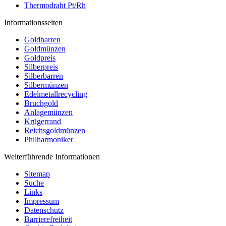
Thermodraht Pt/Rh
Informationsseiten
Goldbarren
Goldmünzen
Goldpreis
Silberpreis
Silberbarren
Silbermünzen
Edelmetallrecycling
Bruchgold
Anlagemünzen
Krügerrand
Reichsgoldmünzen
Philharmoniker
Weiterführende Informationen
Sitemap
Suche
Links
Impressum
Datenschutz
Barrierefreiheit