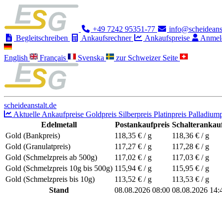
+49 7242 95351-77
info@scheideanst
Begleitschreiben
Ankaufsrechner
Ankaufspreise
Anmel
English
Français
Svenska
zur Schweizer Seite
scheideanstalt.de
Aktuelle Ankaufpreise
Goldpreis
Silberpreis
Platinpreis
Palladiump
Edelmetall
Postankaufpreis
Schalterankauf
Gold (Bankpreis)
118,35
€ / g
118,36
€ / g
Gold (Granulatpreis)
117,27
€ / g
117,28
€ / g
Gold (Schmelzpreis ab 500g)
117,02
€ / g
117,03
€ / g
Gold (Schmelzpreis 10g bis 500g)
115,94
€ / g
115,95
€ / g
Gold (Schmelzpreis bis 10g)
113,52
€ / g
113,53
€ / g
Stand
08.08.2026 08:00
08.08.2026 14: