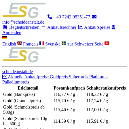
+49 7242 95351-77
info@scheideanstalt.de
Begleitschreiben
Ankaufsrechner
Ankaufspreise
Anmelden
English
Français
Svenska
zur Schweizer Seite
scheideanstalt.de
Aktuelle Ankaufpreise
Goldpreis
Silberpreis
Platinpreis
Palladiumpreis
Edelmetall
Postankaufpreis
Schalterankaufpreis
Gold (Bankpreis)
116,77
€ / g
118,32
€ / g
Gold (Granulatpreis)
115,70
€ / g
117,24
€ / g
Gold (Schmelzpreis ab
115,46
€ / g
117,00
€ / g
500g)
Gold (Schmelzpreis 10g
114,39
€ / g
115,91
€ / g
bis 500g)