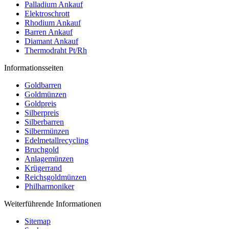
Palladium Ankauf
Elektroschrott
Rhodium Ankauf
Barren Ankauf
Diamant Ankauf
Thermodraht Pt/Rh
Informationsseiten
Goldbarren
Goldmünzen
Goldpreis
Silberpreis
Silberbarren
Silbermünzen
Edelmetallrecycling
Bruchgold
Anlagemünzen
Krügerrand
Reichsgoldmünzen
Philharmoniker
Weiterführende Informationen
Sitemap