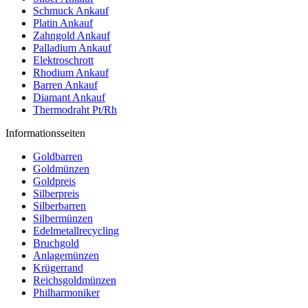
Schmuck Ankauf
Platin Ankauf
Zahngold Ankauf
Palladium Ankauf
Elektroschrott
Rhodium Ankauf
Barren Ankauf
Diamant Ankauf
Thermodraht Pt/Rh
Informationsseiten
Goldbarren
Goldmünzen
Goldpreis
Silberpreis
Silberbarren
Silbermünzen
Edelmetallrecycling
Bruchgold
Anlagemünzen
Krügerrand
Reichsgoldmünzen
Philharmoniker