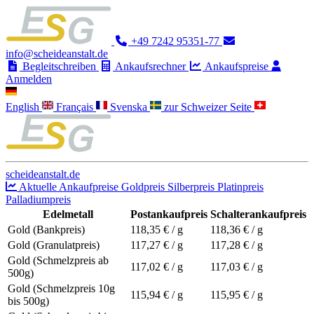
+49 7242 95351-77
info@scheideanstalt.de
Begleitschreiben
Ankaufsrechner
Ankaufspreise
Anmelden
English
Français
Svenska
zur Schweizer Seite
scheideanstalt.de
Aktuelle Ankaufpreise
Goldpreis
Silberpreis
Platinpreis
Palladiumpreis
Edelmetall
Postankaufpreis
Schalterankaufpreis
Gold (Bankpreis)
118,35
€ / g
118,36
€ / g
Gold (Granulatpreis)
117,27
€ / g
117,28
€ / g
Gold (Schmelzpreis ab
117,02
€ / g
117,03
€ / g
500g)
Gold (Schmelzpreis 10g
115,94
€ / g
115,95
€ / g
bis 500g)