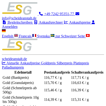
+49 7242 95351-77
info@scheideanstalt.de
Begleitschreiben
Ankaufsrechner
Ankaufspreise
Anmelden
English
Français
Svenska
zur Schweizer Seite
scheideanstalt.de
Aktuelle Ankaufpreise
Goldpreis
Silberpreis
Platinpreis
Palladiumpreis
Edelmetall
Postankaufpreis
Schalterankaufpreis
Gold (Bankpreis)
116,77
€ / g
117,71
€ / g
Gold (Granulatpreis)
115,70
€ / g
116,63
€ / g
Gold (Schmelzpreis ab
115,46
€ / g
116,39
€ / g
500g)
Gold (Schmelzpreis 10g
114,39
€ / g
115,31
€ / g
bis 500g)