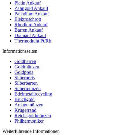
Platin Ankauf
Zahngold Ankauf
Palladium Ankauf
Elektroschrott
Rhodium Ankauf
Barren Ankauf
Diamant Ankauf
Thermodraht Pt/Rh
Informationsseiten
Goldbarren
Goldmünzen
Goldpreis
Silberpreis
Silberbarren
Silbermünzen
Edelmetallrecycling
Bruchgold
Anlagemünzen
Krügerrand
Reichsgoldmünzen
Philharmoniker
Weiterführende Informationen