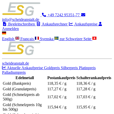
+49 7242 95351-77
info@scheideanstalt.de
Begleitschreiben
Ankaufsrechner
Ankaufspreise
Anmelden
English
Français
Svenska
zur Schweizer Seite
scheideanstalt.de
Aktuelle Ankaufpreise
Goldpreis
Silberpreis
Platinpreis
Palladiumpreis
Edelmetall
Postankaufpreis
Schalterankaufpreis
Gold (Bankpreis)
118,35
€ / g
118,36
€ / g
Gold (Granulatpreis)
117,27
€ / g
117,28
€ / g
Gold (Schmelzpreis ab
117,02
€ / g
117,03
€ / g
500g)
Gold (Schmelzpreis 10g
115,94
€ / g
115,95
€ / g
bis 500g)