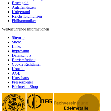
Bruchgold
Anlagemünzen
Krügerrand
Reichsgoldmünzen
Philharmoniker
Weiterführende Informationen
Sitemap
Suche
Links
Impressum
Datenschutz
Barrierefreiheit
Cookie Richtlinien
Kontakt
AGB
Kurscharts
Pressespiegel
Edelmetall-Shop