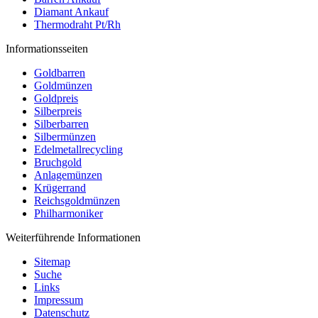
Diamant Ankauf
Thermodraht Pt/Rh
Informationsseiten
Goldbarren
Goldmünzen
Goldpreis
Silberpreis
Silberbarren
Silbermünzen
Edelmetallrecycling
Bruchgold
Anlagemünzen
Krügerrand
Reichsgoldmünzen
Philharmoniker
Weiterführende Informationen
Sitemap
Suche
Links
Impressum
Datenschutz