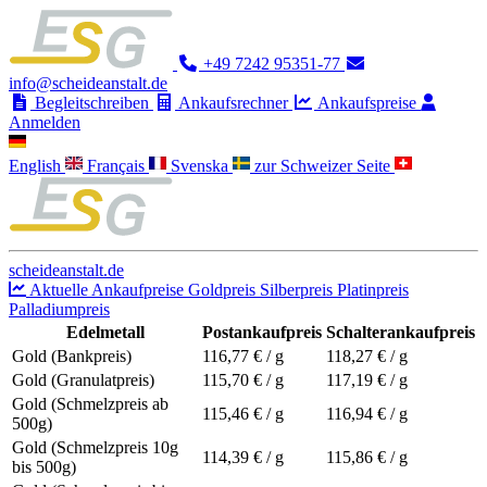
+49 7242 95351-77
info@scheideanstalt.de
Begleitschreiben
Ankaufsrechner
Ankaufspreise
Anmelden
English
Français
Svenska
zur Schweizer Seite
scheideanstalt.de
Aktuelle Ankaufpreise
Goldpreis
Silberpreis
Platinpreis
Palladiumpreis
Edelmetall
Postankaufpreis
Schalterankaufpreis
Gold (Bankpreis)
116,77
€ / g
118,27
€ / g
Gold (Granulatpreis)
115,70
€ / g
117,19
€ / g
Gold (Schmelzpreis ab
115,46
€ / g
116,94
€ / g
500g)
Gold (Schmelzpreis 10g
114,39
€ / g
115,86
€ / g
bis 500g)