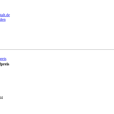
alt.de
den
reis
preis
34