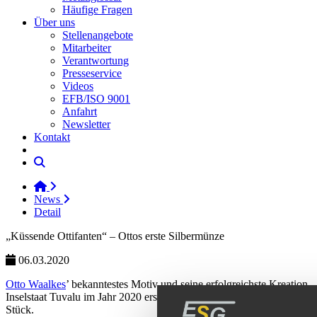
Häufige Fragen
Über uns
Stellenangebote
Mitarbeiter
Verantwortung
Presseservice
Videos
EFB/ISO 9001
Anfahrt
Newsletter
Kontakt
News
Detail
„Küssende Ottifanten“ – Ottos erste Silbermünze
06.03.2020
Otto Waalkes
’ bekanntestes Motiv und seine erfolgreichste Kreation 
Inselstaat Tuvalu im Jahr 2020 erstmals eine
Ottifantenmünze
heraus. 
Stück.