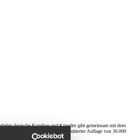
 beliebte deutsche Komiker und Künstler gibt gemeinsam mit dem
rth Mint in Bullionqualität und limitierter Auflage von 30.000