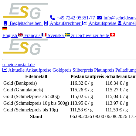
+49 7242 95351-77
info@scheideanst
Begleitschreiben
Ankaufsrechner
Ankaufspreise
Anmel
English
Français
Svenska
zur Schweizer Seite
scheideanstalt.de
Aktuelle Ankaufpreise
Goldpreis
Silberpreis
Platinpreis
Palladiump
Edelmetall
Postankaufpreis
Schalterankauf
Gold (Bankpreis)
116,32
€ / g
116,34
€ / g
Gold (Granulatpreis)
115,26
€ / g
115,27
€ / g
Gold (Schmelzpreis ab 500g)
115,02
€ / g
115,04
€ / g
Gold (Schmelzpreis 10g bis 500g)
113,95
€ / g
113,97
€ / g
Gold (Schmelzpreis bis 10g)
111,58
€ / g
111,59
€ / g
Stand
06.08.2026 08:00
06.08.2026 17: