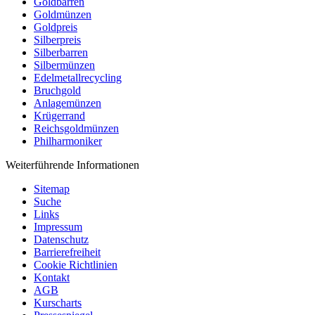
Goldbarren
Goldmünzen
Goldpreis
Silberpreis
Silberbarren
Silbermünzen
Edelmetallrecycling
Bruchgold
Anlagemünzen
Krügerrand
Reichsgoldmünzen
Philharmoniker
Weiterführende Informationen
Sitemap
Suche
Links
Impressum
Datenschutz
Barrierefreiheit
Cookie Richtlinien
Kontakt
AGB
Kurscharts