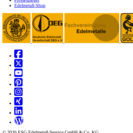
Pressespiegel
Edelmetall-Shop
© 2026 ESG Edelmetall-Service GmbH & Co. KG