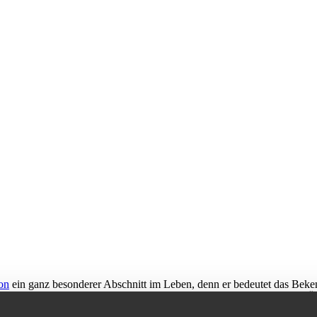
on
ein ganz besonderer Abschnitt im Leben, denn er bedeutet das Beken
tellt die
Jugendweihe
dar. Hier feiern Jugendliche mit 14 Jahren den 
n unserem Shop finden Sie eine große Auswahl an passenden
Motivbox