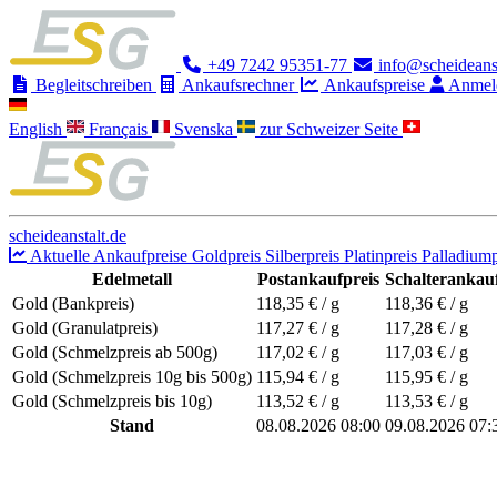
+49 7242 95351-77
info@scheideanst
Begleitschreiben
Ankaufsrechner
Ankaufspreise
Anmel
English
Français
Svenska
zur Schweizer Seite
scheideanstalt.de
Aktuelle Ankaufpreise
Goldpreis
Silberpreis
Platinpreis
Palladiump
Edelmetall
Postankaufpreis
Schalterankauf
Gold (Bankpreis)
118,35
€ / g
118,36
€ / g
Gold (Granulatpreis)
117,27
€ / g
117,28
€ / g
Gold (Schmelzpreis ab 500g)
117,02
€ / g
117,03
€ / g
Gold (Schmelzpreis 10g bis 500g)
115,94
€ / g
115,95
€ / g
Gold (Schmelzpreis bis 10g)
113,52
€ / g
113,53
€ / g
Stand
08.08.2026 08:00
09.08.2026 07: