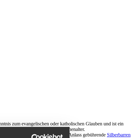
ntnis zum evangelischen oder katholischen Glauben und ist ein
Übergang vom Jugend- ins Erwachsenenalter.
en
mit 1g Feingoldbarren oder dem Anlass gebührende
Silberbarren