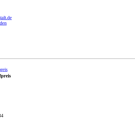
alt.de
den
reis
preis
34