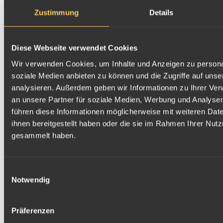
04.11.2022
Zustimmung
Details
22g Silber und je 1g Gold zu Nikolaus und zu Heiligabend – die
perfekte Fassung dafür bietet die handliche und widerstandsfähige
CombiPurse
. Sie verfügt über eine Schublade mit 24 Fächern, die
Diese Webseite verwendet Cookies
exakt auf die Größe unserer 1g Barren abgestimmt sind.
Entsprechend weihnachtlich auf Vorder- und Rückseite graviert,
Wir verwenden Cookies, um Inhalte und Anzeigen zu personal
erhalten Sie so einen wertigen
Adventskalender
. Schenken Sie damit
weit über die Weihnachtszeit hinaus nicht nur Freude, sondern auch
soziale Medien anbieten zu können und die Zugriffe auf uns
ein Stück Sicherheit.
analysieren. Außerdem geben wir Informationen zu Ihrer Ve
an unsere Partner für soziale Medien, Werbung und Analysen
Zurück
führen diese Informationen möglicherweise mit weiteren Da
ihnen bereitgestellt haben oder die sie im Rahmen Ihrer Nut
gesammelt haben.
Einwilligungsauswahl
Notwendig
Präferenzen