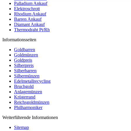
Palladium Ankauf
Elektroschrott
Rhodium Ankauf
Barren Ankauf
Diamant Ankauf
Thermodraht Pt/Rh
Informationsseiten
Goldbarren
Goldmünzen
Goldpreis
Silberpreis
Silberbarren
Silbermünzen
Edelmetallrecycling
Bruchgold
Anlagemünzen
Krügerrand
Reichsgoldmünzen
Philharmoniker
Weiterführende Informationen
Sitemap