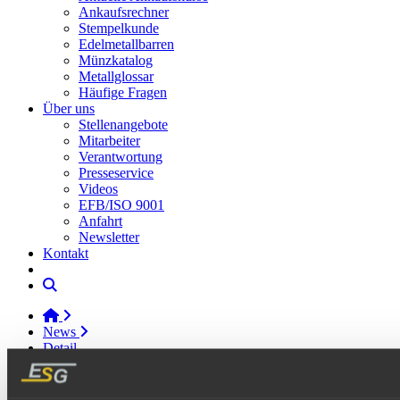
Ankaufsrechner
Stempelkunde
Edelmetallbarren
Münzkatalog
Metallglossar
Häufige Fragen
Über uns
Stellenangebote
Mitarbeiter
Verantwortung
Presseservice
Videos
EFB/ISO 9001
Anfahrt
Newsletter
Kontakt
News
Detail
Ein Klassiker – der CombiBar-Adventskalender