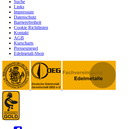
Suche
Links
Impressum
Datenschutz
Barrierefreiheit
Cookie Richtlinien
Kontakt
AGB
Kurscharts
Pressespiegel
Edelmetall-Shop